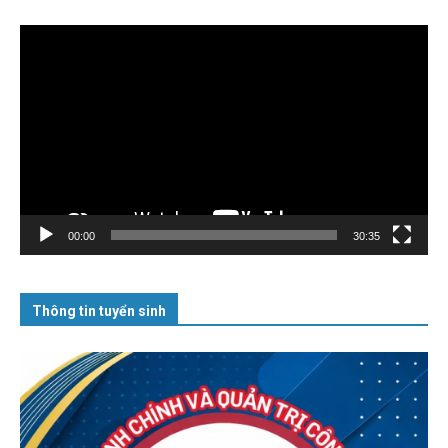
Trình
chơi
Video
00:00
30:35
Thông tin tuyển sinh