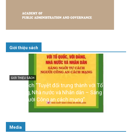
Giới thiệu sách
GIỚI THIỆU SÁCH
Cuốn sách “Tuyệt đối trung thành với Tổ quốc,
với Đảng, Nhà nước và Nhân dân – Sáng ngời tư
cách người Công an cách mạng”
06/02/2025
Media