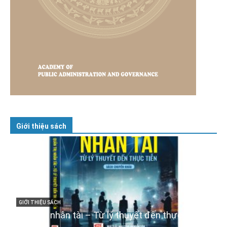
Giới thiệu sách
GIỚI THIỆU SÁCH
Cuốn sách “Tuyệt đối trung thành với Tổ quốc,
với Đảng, Nhà nước và Nhân dân – Sáng ngời
iễn
tư cách người Công an cách mạng”