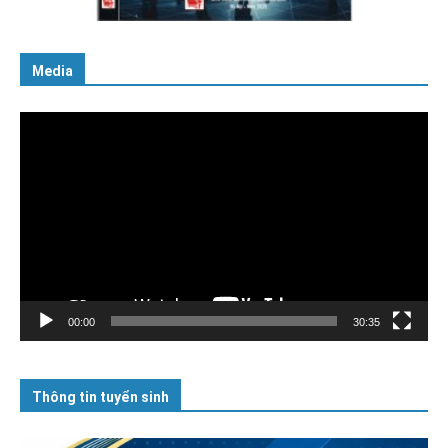
06/02/2025
Media
Trình
chơi
Video
00:00
30:35
Thông tin tuyển sinh