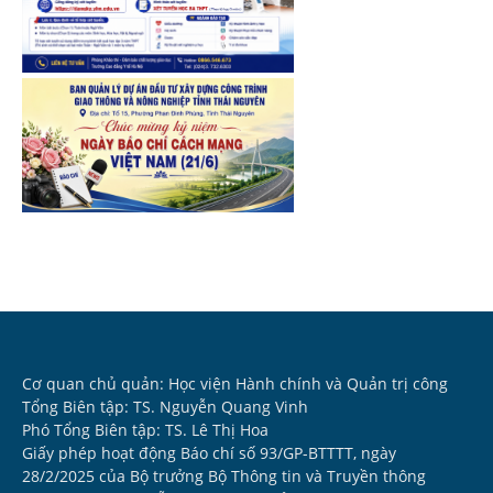
Cơ quan chủ quản: Học viện Hành chính và Quản trị công
Tổng Biên tập: TS. Nguyễn Quang Vinh
Phó Tổng Biên tập: TS. Lê Thị Hoa
Giấy phép hoạt động Báo chí số 93/GP-BTTTT, ngày
28/2/2025 của Bộ trưởng Bộ Thông tin và Truyền thông