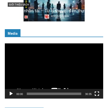
với Đảng, Nhà nước và Nhân dân – Sáng ngời
tư cách người Công an cách mạng”
06/02/2025
Media
Trình
chơi
Video
00:00
30:35