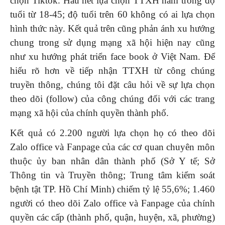
chọn Tiktok. Hầu hết lựa chọn TTXH nằm trong độ
tuổi từ 18-45; độ tuổi trên 60 không có ai lựa chọn
hình thức này. Kết quả trên cũng phản ánh xu hướng
chung trong sử dụng mạng xã hội hiện nay cũng
như xu hướng phát triển face book ở Việt Nam. Để
hiểu rõ hơn về tiếp nhận TTXH từ công chúng
truyền thông, chúng tôi đặt câu hỏi về sự lựa chọn
theo dõi (follow) của công chúng đối với các trang
mạng xã hội của chính quyền thành phố.
Kết quả có 2.200 người lựa chọn họ có theo dõi
Zalo office và Fanpage của các cơ quan chuyên môn
thuộc ủy ban nhân dân thành phố (Sở Y tế; Sở
Thông tin và Truyền thông; Trung tâm kiểm soát
bệnh tật TP. Hồ Chí Minh) chiếm tỷ lệ 55,6%; 1.460
người có theo dõi Zalo office và Fanpage của chính
quyền các cấp (thành phố, quận, huyện, xã, phường)