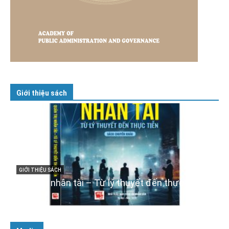
Giới thiệu sách
GIỚI THIỆU SÁCH
Cuốn sách “Tuyệt đối trung thành với Tổ quốc,
với Đảng, Nhà nước và Nhân dân – Sáng ngời
tư cách người Công an cách mạng”
06/02/2025