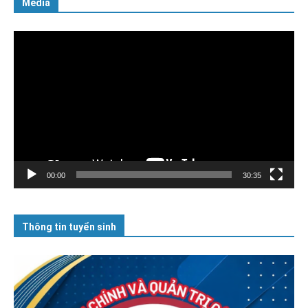
Media
Trình
chơi
Video
00:00
30:35
Thông tin tuyển sinh