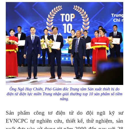
Ông Ngô Huy Chiến, Phó Giám đốc Trung tâm Sản xuất thiết bị đo
điện tử điện lực miền Trung nhận giải thưởng top 10 sản phẩm số tiềm
năng.
Sản phẩm công tơ điện tử do đội ngũ kỹ sư
EVNCPC tự nghiên cứu, thiết kế, thử nghiệm, sản
xuất đưa vào sử dụng từ năm 2000 đến nay với 28