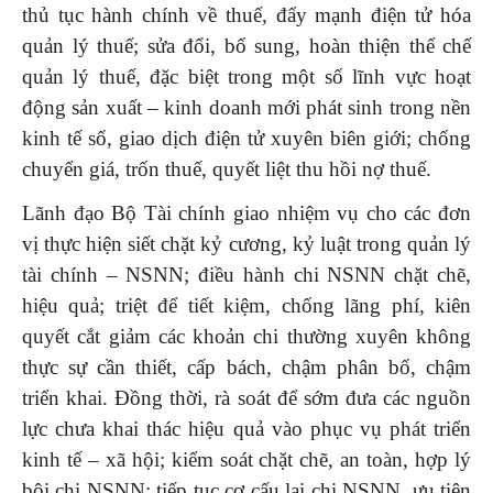
thủ tục hành chính về thuế, đẩy mạnh điện tử hóa
quản lý thuế; sửa đổi, bổ sung, hoàn thiện thể chế
quản lý thuế, đặc biệt trong một số lĩnh vực hoạt
động sản xuất – kinh doanh mới phát sinh trong nền
kinh tế số, giao dịch điện tử xuyên biên giới; chống
chuyển giá, trốn thuế, quyết liệt thu hồi nợ thuế.
Lãnh đạo Bộ Tài chính giao nhiệm vụ cho các đơn
vị thực hiện siết chặt kỷ cương, kỷ luật trong quản lý
tài chính – NSNN; điều hành chi NSNN chặt chẽ,
hiệu quả; triệt để tiết kiệm, chống lãng phí, kiên
quyết cắt giảm các khoản chi thường xuyên không
thực sự cần thiết, cấp bách, chậm phân bổ, chậm
triển khai. Đồng thời, rà soát để sớm đưa các nguồn
lực chưa khai thác hiệu quả vào phục vụ phát triển
kinh tế – xã hội; kiểm soát chặt chẽ, an toàn, hợp lý
bội chi NSNN; tiếp tục cơ cấu lại chi NSNN, ưu tiên