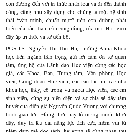
con đường đến với tri thức nhân loại và đi đến thành
công, cũng như xây dựng cho chúng ta một hệ sinh
thái “văn minh, chuẩn mực” trên con đường phát
triển của bản thân, của cộng đồng, của một Học viện
đầy ắp tri thức và sự tiến bộ.
PGS.TS. Nguyễn Thị Thu Hà, Trưởng Khoa Khoa
học liên ngành trân trọng gửi lời cảm ơn sự quan
tâm, ủng hộ của Lãnh đạo Học viện cùng các học
giả, các Khoa, Ban, Trung tâm, Văn phòng Học
viện, Công đoàn Học viện, các câu lạc bộ, các nhà
khoa học, thầy, cô trong và ngoài Học viện, các em
sinh viên, cùng sự hiện diện và sự chia sẻ đầy tâm
huyết của diễn giả Nguyễn Quốc Vương với chương
trình giao lưu. Đồng thời, bày tỏ mong muốn khơi
dậy, duy trì lâu dài năng lực tích cực, niềm vui từ
niềm đam mê đọc sách, hy vọng sẽ cùng nhau thu