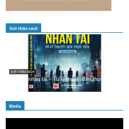
Giới thiệu sách
GIỚI THIỆU SÁCH
Cuốn sách “Tuyệt đối trung thành với Tổ quốc,
với Đảng, Nhà nước và Nhân dân – Sáng ngời
tư cách người Công an cách mạng”
06/02/2025
Media
Trình
chơi