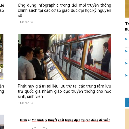
tuệ
Ứng dụng Infographic trong đổi mới truyền thông
Quản
 sở
chính sách tại các cơ sở giáo dục đại học kỷ nguyên
số
31/07/2026
T
nư
lý
nhà
hận
Phát huy giá trị tài liệu lưu trữ tại các trung tâm lưu
ống
trữ quốc gia nhằm giáo dục truyền thống cho học
sinh, sinh viên
01/07/2026
nước