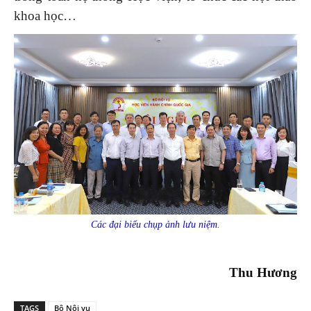
khoa học…
Các đại biểu chụp ảnh lưu niệm.
Thu Hương
TAGS
Bộ Nội vụ