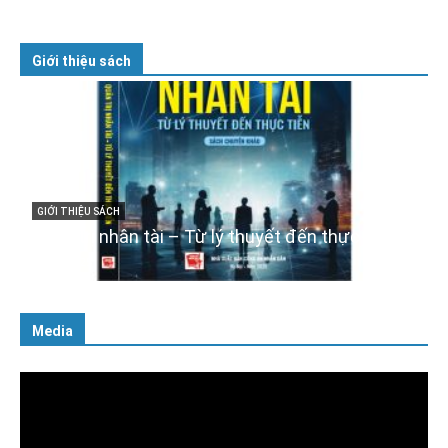
Giới thiệu sách
GIỚI THIỆU SÁCH
Cuốn sách “Tuyệt đối trung thành với Tổ quốc,
với Đảng, Nhà nước và Nhân dân – Sáng ngời
tư cách người Công an cách mạng”
06/02/2025
Media
Trình
chơi
Video