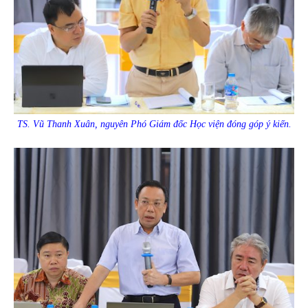
TS. Vũ Thanh Xuân, nguyên Phó Giám đốc Học viện đóng góp ý kiến.