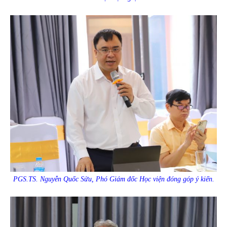
PGS.TS. Nguyễn Quốc Sửu, Phó Giám đốc Học viện đóng góp ý kiến.