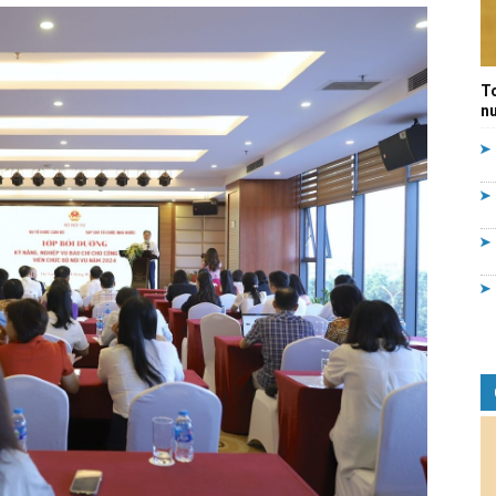
Quản
T
nư
lý
nhà
nước