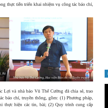
ng thực tiễn triển khai nhiệm vụ công tác báo chí,
í, Bộ
Nhà báo Vũ Thế Cường, Học viện Báo chí và Tuyên truyền
Tr
c Lợi và nhà báo Vũ Thế Cường đã chia sẻ, trao
ch
Vi
tác báo chí, truyền thông, gồm: (1) Phương pháp,
hi thực hiện các tin, bài; (2) Quy trình cung cấp