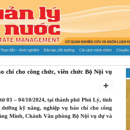
Thực tiễn – Kinh nghiệm
Đào tạo, bồi dưỡng
Cải cách hành chính
Chuyên 
Tạp
o chí cho công chức, viên chức Bộ Nội vụ
ừ 03 – 04/10/2024, tại thành phố Phủ Lý, tỉnh
chí
 dưỡng kỹ năng, nghiệp vụ báo chí cho công
 Đăng Minh, Chánh Văn phòng Bộ Nội vụ dự và