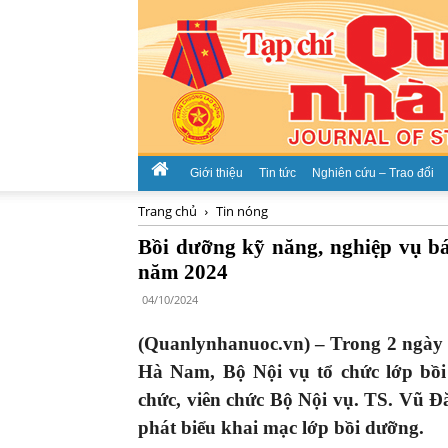
Giới thiệu
Tin tức
Nghiên cứu – Trao đổi
Trang chủ
Tin nóng
Bồi dưỡng kỹ năng, nghiệp vụ bá
năm 2024
04/10/2024
(Quanlynhanuoc.vn) – Trong 2 ngày t
Hà Nam, Bộ Nội vụ tổ chức lớp bồi
chức, viên chức Bộ Nội vụ. TS. Vũ
phát biểu khai mạc lớp bồi dưỡng.