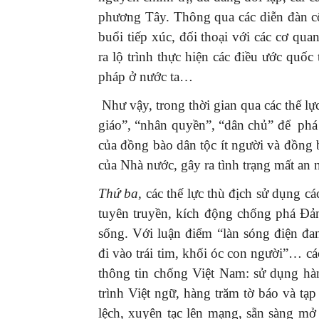
phương Tây. Thông qua các diễn đàn c
buổi tiếp xúc, đối thoại với các cơ qu
ra lộ trình thực hiện các điều ước quốc
pháp ở nước ta…
GIỚI THIỆU SÁCH
Như vậy, trong thời gian qua các thế lự
Ra mắt ba cuốn sách 
giáo”, “nhân quyền”, “dân chủ” để phá 
mừng Đại hội XIV của 
của đồng bào dân tộc ít người và đồng 
16/01/2026
của Nhà nước, gây ra tình trạng mất an n
Thứ ba,
các thế lực thù địch sử dụng c
tuyên truyền, kích động chống phá Đảng
sống. Với luận điểm “làn sóng điện đa
đi vào trái tim, khối óc con người”… các
thông tin chống Việt Nam: sử dụng hà
trình Việt ngữ, hàng trăm tờ báo và tạp
lệch, xuyên tạc lên mạng, sẵn sàng mở