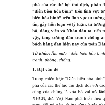
phá của các thế lực thù địch,
phản đ
“diễn biến hòa bình” trên lĩnh vực tư
biến hòa bình” trên lĩnh vực tư tưởn
tin, gây hỗn loạn về lý luận, tư tưở
bộ, đảng viên và Nhân dân ta, tiến t
vậy, tăng cường đấu tranh chống â
bách hàng đầu hiện nay của toàn Đản
Từ khóa:
Âm mưu “diễn biến hòa bình”
tranh; phòng, chống.
1. Đặt vấn đề
Trong chiến lược “Diễn biến hòa bình”
phá của các thế lực thù địch đối với c
cùng của chúng là xóa bỏ vai trò l
XHCN, đưa Việt Nam phát triển theo q
mưu dối trá này, chúng từng bước phá