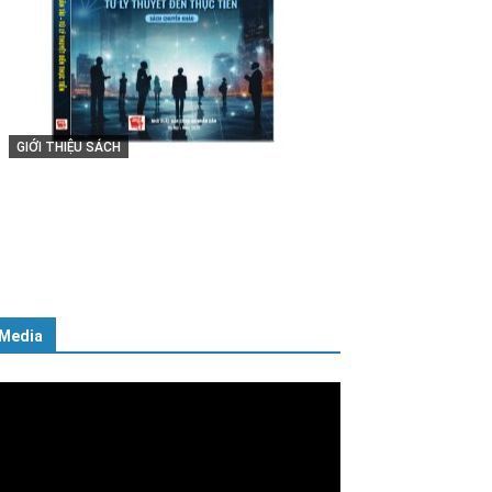
GIỚI THIỆU SÁCH
Cuốn sách “Tuyệt đối trung thành
với Tổ quốc, với Đảng, Nhà nước
và Nhân dân – Sáng ngời tư cách
người Công an cách mạng”
06/02/2025
Media
ình
ơi
deo