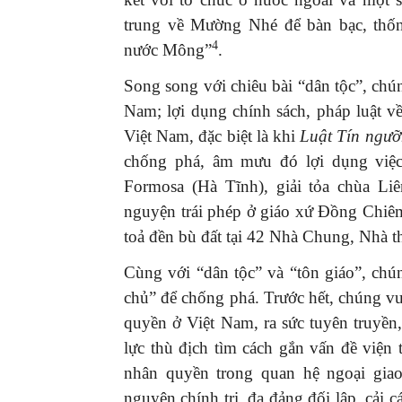
trung về Mường Nhé để bàn bạc, thốn
4
nước Mông”
.
Song song với chiêu bài “dân tộc”, chún
Nam; lợi dụng chính sách, pháp luật v
Việt Nam, đặc biệt là khi
Luật Tín ngưỡ
chống phá, âm mưu đó lợi dụng việc
Formosa (Hà Tĩnh), giải tỏa chùa Li
nguyện trái phép ở giáo xứ Đồng Chiê
toả đền bù đất tại 42 Nhà Chung, Nhà 
Cùng với “dân tộc” và “tôn giáo”, ch
chủ” để chống phá. Trước hết, chúng vu
quyền ở Việt Nam, ra sức tuyên truyền
lực thù địch tìm cách gắn vấn đề viện t
nhân quyền trong quan hệ ngoại giao
nguyên chính trị, đa đảng đối lập, cải c