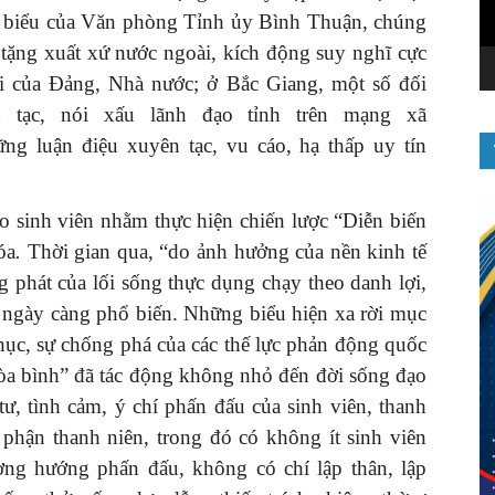
ại biểu của Văn phòng Tỉnh ủy Bình Thuận, chúng
tặng xuất xứ nước ngoài, kích động suy nghĩ cực
i của Đảng, Nhà nước; ở Bắc Giang, một số đối
n tạc, nói xấu lãnh đạo tỉnh trên mạng xã
ng luận điệu xuyên tạc, vu cáo, hạ thấp uy tín
ào sinh viên nhằm thực hiện chiến lược “Diễn biến
óa
.
Thời gian qua, “do ảnh hưởng của nền kinh tế
g phát của lối sống thực dụng chạy theo danh lợi,
i ngày càng phổ biến. Những biểu hiện xa rời mục
hục, sự chống phá của các thế lực phản động quốc
òa bình” đã tác động không nhỏ đến đời sống đạo
ư, tình cảm, ý chí phấn đấu của sinh viên, thanh
 phận thanh niên, trong đó có không ít sinh viên
ương hướng phấn đấu, không có chí lập thân, lập