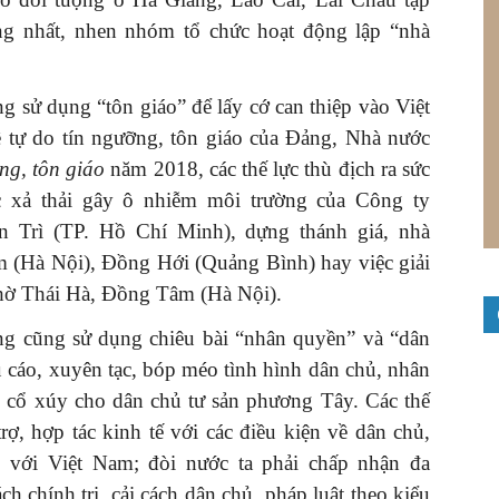
g nhất, nhen nhóm tổ chức hoạt động lập “nhà
g sử dụng “tôn giáo” để lấy cớ can thiệp vào Việt
ề tự do tín ngưỡng, tôn giáo của Đảng, Nhà nước
ng, tôn giáo
năm 2018, các thế lực thù địch ra sức
 xả thải gây ô nhiễm môi trường của Công ty
ên Trì (TP. Hồ Chí Minh), dựng thánh giá, nhà
m (Hà Nội), Đồng Hới (Quảng Bình) hay việc giải
thờ Thái Hà, Đồng Tâm (Hà Nội).
úng cũng sử dụng chiêu bài “nhân quyền” và “dân
 cáo, xuyên tạc, bóp méo tình hình dân chủ, nhân
, cổ xúy cho dân chủ tư sản phương Tây. Các thế
rợ, hợp tác kinh tế với các điều kiện về dân chủ,
 với Việt Nam; đòi nước ta phải chấp nhận đa
ách chính trị, cải cách dân chủ, pháp luật theo kiểu