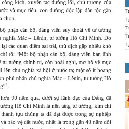
công kích, xuyên tạc đường lối, chủ trương của
nước và mục tiêu, con đường độc lập dân tộc gắn
Tạ
ựa chọn.
Tạ
Tạ
bộ phận cán bộ, đảng viên suy thoái về tư tưởng
Tạ
hủ nghĩa Mác – Lênin, tư tưởng Hồ Chí Minh. Do
Tạ
lại các quan điểm sai trái, thù địch gặp nhiều khó
chỉ rõ: “Một bộ phận cán bộ, đảng viên bản lĩnh
ề tư tưởng chính trị, còn hoài nghi, mơ hồ về mục
i lên chủ nghĩa xã hội ở nước ta; một số ít hoang
 còn phủ nhận chủ nghĩa Mác – Lênin, tư tưởng Hồ
2
ng”
.
 hơn 90 năm qua, dưới sự lãnh đạo của Đảng đã
tưởng Hồ Chí Minh là nền tảng tư tưởng, kim chỉ
hành tựu chúng ta đã đạt được trong sự nghiệp
 và bảo vệ đất nước, nhất là trong gần 40 năm đổi