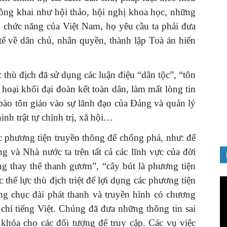
ông khai như hội thảo, hội nghị khoa học, những
an chức năng của Việt Nam, họ yêu cầu ta phải đưa
 tế về dân chủ, nhân quyền, thành lập Toà án hiến
GIỚI THIỆU SÁCH
c thù địch đã sử dụng các luận điệu “dân tộc”, “tôn
ảnh chào
Quản trị nhân tài – Từ lý thuyết
hoại khối đại đoàn kết toàn dân, làm mất lòng tin
Đảng
đến thực tiễn
bào tôn giáo vào sự lãnh đạo của Đảng và quản lý
08/12/2025
inh trật tự chính trị, xã hội…
ác phương tiện truyền thông để chống phá, như: để
 và Nhà nước ta trên tất cả các lĩnh vực của đời
ng thay thế thanh gươm”, “cây bút là phương tiện
 thế lực thù địch triệt để lợi dụng các phương tiện
Tr
ch
ng chục đài phát thanh và truyền hình có chương
Vi
 chí tiếng Việt. Chúng đã đưa những thông tin sai
 khóa cho các đối tượng để truy cập. Các vụ việc