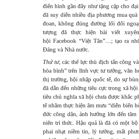
điển hình gần đây như tặng cặp cho đ
đã suy diễn nhiều địa phương mua quà 
đoan, không đúng đường lối đối ngoạ
tượng đã thực hiện bài viết xuyê
hội Facebook “Việt Tân”…; tạo ra nhữ
Đảng và Nhà nước.
Thứ tư,
các thế lực thù địch tấn công v
hòa bình” trên lĩnh vực tư tưởng, văn h
thị trường, hội nhập quốc tế, do sự bùn
đã dẫn đến những tiêu cực trong xã hộ
tiêu chủ nghĩa xã hội chưa được khắc p
tế nhằm thực hiện âm mưu “diễn biến h
đức công dân, ảnh hưởng lớn đến tâm t
niên trí thức. Hậu quả là đã có một bộ
phai nhạt niềm tin, lý tưởng, mất ph