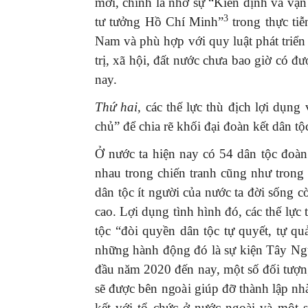
mới, chính là nhờ sự “Kiên định và vận
3
tư tưởng Hồ Chí Minh”
trong thực tiễ
Nam và phù hợp với quy luật phát triển 
trị, xã hội, đất nước chưa bao giờ có đư
nay.
Thứ hai,
các thế lực thù địch lợi dụng
chủ” để chia rẽ khối đại đoàn kết dân tộ
Ở nước ta hiện nay có 54 dân tộc đoàn 
nhau trong chiến tranh cũng như trong 
dân tộc ít người của nước ta đời sống c
cao. Lợi dụng tình hình đó, các thế lực
tộc “đòi quyền dân tộc tự quyết, tự qu
những hành động đó là sự kiện Tây N
đầu năm 2020 đến nay, một số đối tượn
sẽ được bên ngoài giúp đỡ thành lập n
kết với tổ chức ở nước ngoài và một 