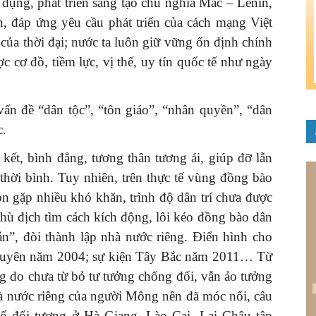
 dụng, phát triển sáng tạo chủ nghĩa Mác – Lênin,
n, đáp ứng yêu cầu phát triển của cách mạng Việt
của thời đại; nước ta luôn giữ vững ổn định chính
ợc cơ đồ, tiềm lực, vị thế, uy tín quốc tế như ngày
 vấn đề “dân tộc”, “tôn giáo”, “nhân quyền”, “dân
c.
kết, bình đẳng, tương thân tương ái, giúp đỡ lẫn
thời bình. Tuy nhiên, trên thực tế vùng đồng bào
òn gặp nhiều khó khăn, trình độ dân trí chưa được
 thù địch tìm cách kích động, lôi kéo đồng bào dân
ản”, đòi thành lập nhà nước riêng. Điển hình cho
guyên năm 2004; sự kiện Tây Bắc năm 2011… Từ
g do chưa từ bỏ tư tưởng chống đối, vẫn ảo tưởng
hà nước riêng của người Mông nên đã móc nối, câu
số đối tượng ở Hà Giang, Lào Cai, Lai Châu tập