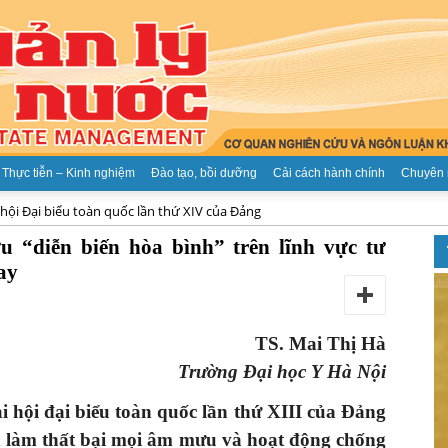
Thực tiễn – Kinh nghiệm
Đào tạo, bồi dưỡng
Cải cách hành chính
Chuyên 
 hội Đại biểu toàn quốc lần thứ XIV của Đảng
Tạp
 “diễn biến hòa bình” trên lĩnh vực tư
nay
TS. Mai Thị Hà
chí
Trường Đại học Y Hà Nội
 hội đại biểu toàn quốc lần thứ XIII của Đảng
h làm thất bại mọi âm mưu và hoạt động chống