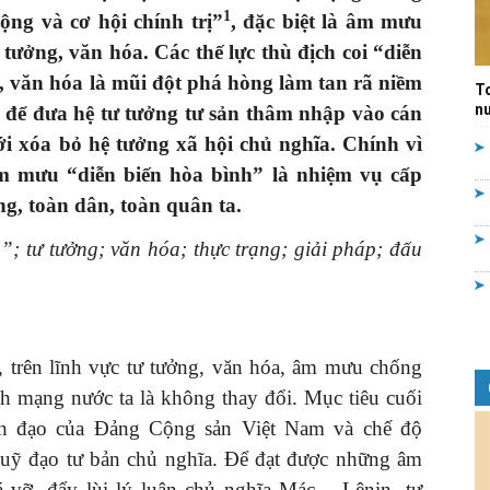
1
ộng và cơ hội chính trị
”
, đặc biệt là âm mưu
Quản
 tưởng, văn hóa. Các thế lực thù địch coi “diễn
g, văn hóa là mũi đột phá hòng làm tan rã niềm
T
nư
ng để đưa hệ tư tưởng tư sản thâm nhập vào cán
ới xóa bỏ hệ tưởng xã hội chủ nghĩa. Chính vì
m mưu “diễn biến hòa bình” là nhiệm vụ cấp
lý
g, toàn dân, toàn quân ta.
; tư tưởng; văn hóa; thực trạng; giải pháp; đấu
nhà
, trên lĩnh vực tư tưởng, văn hóa, âm mưu chống
ách mạng nước ta là không thay đổi. Mục tiêu cuối
ãnh đạo của Đảng Cộng sản Việt Nam và chế độ
uỹ đạo tư bản chủ nghĩa. Để đạt được những âm
nước
 vỡ, đẩy lùi lý luận chủ nghĩa Mác – Lênin, tư