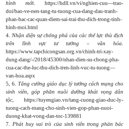
hình mới
. https://hdll.vn/vi/nghien-cuu—trao-
doi/bao-ve-nen-tang-tu-tuong-cua-dang-dau-tranh-
phan-bac-cac-quan-diem-sai-trai-thu-dich-trong-tinh-
hinh-moi.html
4.
Nhận diện sự chống phá của các thế lực thù địch
trên lĩnh vực tư tưởng – văn hóa
.
https://www.tapchicongsan.org.vn/chinh-tri-xay-
dung-dang/-/2018/45300/nhan-dien-su-chong-pha-
cua-cac-the-luc-thu-dich-tren-linh-vuc-tu-tuong—
van-hoa.aspx
5, 6.
Tăng cường giáo dục lý tưởng cách mạng cho
sinh viên, góp phần nuôi dưỡng khát vọng dân
tộc
, https://tuyengiao.vn/tang-cuong-giao-duc-ly-
tuong-cach-mang-cho-sinh-vien-gop-phan-nuoi-
duong-khat-vong-dan-toc-139881
7.
Phát huy vai trò của sinh viên trong phản bác