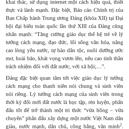
khai thác, sử dụng internet một cách hiệu quả, thiết
thực và lành mạnh. Đặc biệt, Báo cáo Chính trị của
Ban Chấp hành Trung ương Đảng (khóa XII) tại Đại
hội đại biểu toàn quốc lần thứ XIII của Đảng cũng
nhấn mạnh: “Tăng cường giáo dục thế hệ trẻ về lý
tưởng cách mạng, đạo đức, lối sống văn hóa, nâng
cao lòng yêu nước, tự hào dân tộc, nuôi dưỡng ước
mơ, hoài bão, khát vọng vươn lên, nêu cao tinh thần
trách nhiệm đối với đất nước, với xã hội;…”.
Đảng đặc biệt quan tâm tới việc giáo dục lý tưởng
cách mạng cho thanh niên nói chung và sinh viên
nói riêng. Lý tưởng cách mạng của sinh viên trong
thời kỳ đổi mới đất nước là học tập, rèn luyện, phấn
đấu tốt để trở thành một tri thức “vừa hồng – vừa
chuyên” phấn đấu xây dựng một nước Việt Nam dân
2
giàu, nước mạnh, dân chủ, công bằng, văn minh
.