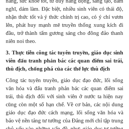
năng, sức khỏe tốt, tư duy năng động, sáng tạo, dám
nghĩ, dám làm. Đặc biệt, nhiều sinh viên có thái độ,
nhận thức tốt và ý thức chính trị cao, có ý chí vươn
lên, phát huy mạnh mẽ truyền thống xung kích đi
đầu, trở thành tấm gương sáng cho đông đảo thanh
niên noi theo.
3.
Thực tiễn công tác tuyên truyền, giáo dục sinh
viên đấu tranh phản bác các quan điểm sai trái,
thù địch, chống phá
của
các thế lực thù địch
Công tác tuyên truyền, giáo dục đạo đức, lối sống
văn hóa và đấu tranh phản bác các quan điểm sai
trái, thù địch đối với sinh viên ở nước ta hiện nay
cũng còn một số hạn chế. Về cơ bản, các nội dung
giáo dục đạo đức cách mạng, lối sống văn hóa và
bảo vệ nền tảng tư tưởng của Đảng mới chỉ tập trung
chủ yếu vào những vấn đề, như: giáo dục tư tưởng