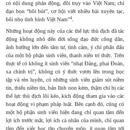
có nội dung phản động, đồi trụy vào Việt Nam; chỉ
đạo bọn “bồi bút”, cơ hội viết nhiều bài xuyên tạc,
4
bôi nhọ tình hình Việt Nam”
.
Những hoạt động này của các thế lực thù địch đã tác
động không nhỏ đến đời sống đạo đức công dân,
ảnh hưởng lớn đến tâm tư, tình cảm, ý chí phấn đấu
của một bộ phận sinh viên, thanh niên trí thức. Trên
thực tế có không ít sinh viên “nhạt Đảng, phai Đoàn,
xa chính trị”, không có ý thức vươn lên trong học
tập và rèn luyện, có những sinh viên giảm sút niềm
tin, thiếu niềm tin, bản lĩnh non kém, thậm chí bị các
thế lực thù địch lôi kéo, kích động tham gia vào các
hoạt động vi phạm pháp luật. Bên cạnh đó, cũng có
một bộ phận sinh viên hiện đang chỉ quan tâm đến
lợi ích trước mắt, lợi ích cá nhân của mình, chỉ quan
tâm đến việc học tập chuyên môn, ít quan tâm tới