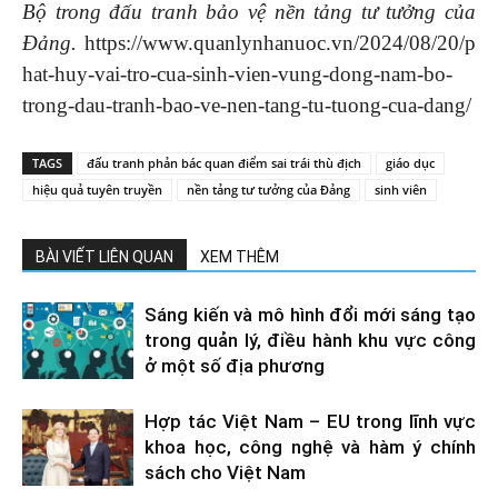
Bộ trong đấu tranh bảo vệ nền tảng tư tưởng của
Đảng.
https://www.quanlynhanuoc.vn/2024/08/20/p
hat-huy-vai-tro-cua-sinh-vien-vung-dong-nam-bo-
trong-dau-tranh-bao-ve-nen-tang-tu-tuong-cua-dang/
TAGS
đấu tranh phản bác quan điểm sai trái thù địch
giáo dục
hiệu quả tuyên truyền
nền tảng tư tưởng của Đảng
sinh viên
BÀI VIẾT LIÊN QUAN
XEM THÊM
Sáng kiến và mô hình đổi mới sáng tạo
trong quản lý, điều hành khu vực công
ở một số địa phương
Hợp tác Việt Nam – EU trong lĩnh vực
khoa học, công nghệ và hàm ý chính
sách cho Việt Nam