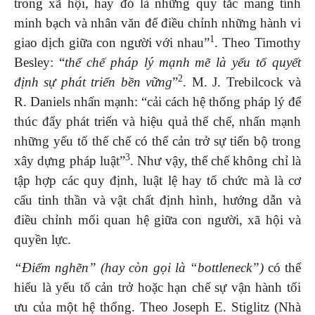
trong xã hội, hay đó là những quy tắc mang tính
minh bạch và nhân văn để điều chỉnh những hành vi
1
giao dịch giữa con người với nhau”
. Theo Timothy
Besley: “
thể chế pháp lý mạnh mẽ là yếu tố quyết
2
định sự phát triển bền vững
”
. M. J. Trebilcock và
R. Daniels nhấn mạnh: “cải cách hệ thống pháp lý để
thúc đẩy phát triển và hiệu quả thể chế, nhấn mạnh
những yếu tố thể chế có thể cản trở sự tiến bộ trong
3
xây dựng pháp luật”
. Như vậy, thể chế không chỉ là
tập hợp các quy định, luật lệ hay tổ chức mà là cơ
cấu tinh thần và vật chất định hình, hướng dẫn và
điều chỉnh mối quan hệ giữa con người, xã hội và
quyền lực.
“Điểm nghẽn” (hay còn gọi là “bottleneck”)
có thể
hiểu là yếu tố cản trở hoặc hạn chế sự vận hành tối
ưu của một hệ thống. Theo Joseph E. Stiglitz (Nhà