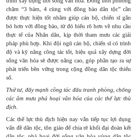
trình xây dựng đời sống văn hóa. Đồng thời phương
châm “3 bám, 4 cùng với đồng bào dân tộc” cần
được thực hiện tốt nhằm giúp cán bộ, chiến sĩ gắn
bó hơn với đồng bào, từ đó hiểu rõ hơn về nhu cầu
thực tế của Nhân dân, kịp thời tham mưu các giải
pháp phù hợp. Khi đội ngũ cán bộ, chiến sĩ có trình
độ và kỹ năng công tác tốt, hiệu quả xây dựng đời
sống văn hóa sẽ được nâng cao, góp phần tạo ra sự
phát triển bền vững trong cộng đồng dân tộc thiểu
số.
Thứ tư
,
đẩy mạnh công tác đấu tranh phòng, chống
các âm mưu phá hoại văn hóa của các thế lực thù
địch.
Các thế lực thù địch hiện nay vẫn tiếp tục lợi dụng
vấn đề dân tộc, tôn giáo để chia rẽ khối đại đoàn kết
dân tộc, phá hoại đời sống văn hóa vùng dân tộc