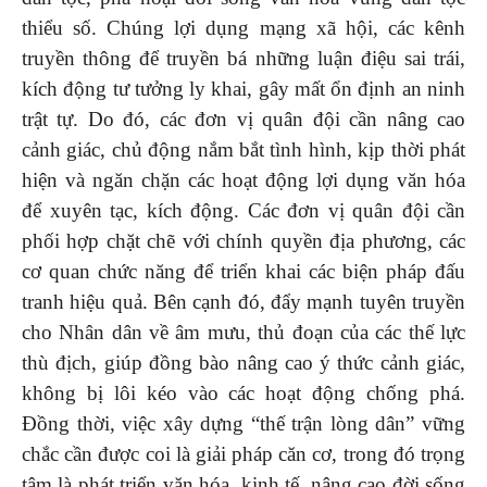
thiểu số. Chúng lợi dụng mạng xã hội, các kênh
truyền thông để truyền bá những luận điệu sai trái,
kích động tư tưởng ly khai, gây mất ổn định an ninh
trật tự. Do đó, các đơn vị quân đội cần nâng cao
cảnh giác, chủ động nắm bắt tình hình, kịp thời phát
hiện và ngăn chặn các hoạt động lợi dụng văn hóa
để xuyên tạc, kích động. Các đơn vị quân đội cần
phối hợp chặt chẽ với chính quyền địa phương, các
cơ quan chức năng để triển khai các biện pháp đấu
tranh hiệu quả. Bên cạnh đó, đẩy mạnh tuyên truyền
cho Nhân dân về âm mưu, thủ đoạn của các thế lực
thù địch, giúp đồng bào nâng cao ý thức cảnh giác,
không bị lôi kéo vào các hoạt động chống phá.
Đồng thời, việc xây dựng “thế trận lòng dân” vững
chắc cần được coi là giải pháp căn cơ, trong đó trọng
tâm là phát triển văn hóa, kinh tế, nâng cao đời sống