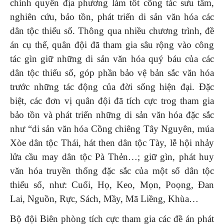
chính quyền địa phương làm tốt công tác sưu tầm,
nghiên cứu, bảo tồn, phát triển di sản văn hóa các
dân tộc thiểu số. Thông qua nhiều chương trình, đề
án cụ thể, quân đội đã tham gia sâu rộng vào công
tác gìn giữ những di sản văn hóa quý báu của các
dân tộc thiểu số, góp phần bảo vệ bản sắc văn hóa
trước những tác động của đời sống hiện đại. Đặc
biệt, các đơn vị quân đội đã tích cực trog tham gia
bảo tồn và phát triển những di sản văn hóa đặc sắc
như “di sản văn hóa Cồng chiêng Tây Nguyên, múa
Xòe dân tộc Thái, hát then dân tộc Tày, lễ hội nhảy
lửa cầu may dân tộc Pà Thẻn…; giữ gìn, phát huy
văn hóa truyền thống đặc sắc của một số dân tộc
thiểu số, như: Cuối, Họ, Keo, Mọn, Poọng, Đan
Lai, Nguồn, Rực, Sách, Mầy, Mã Liềng, Khùa…
Bộ đội Biên phòng tích cực tham gia các đề án phát