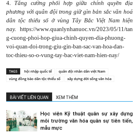
4.
Tăng cường phối hợp giữa chính quyền địa
phương với quân đội trong giữ gìn bản sắc văn hoá
dân tộc thiểu số ở vùng Tây Bắc Việt Nam hiện
nay.
https://www.quanlynhanuoc.vn/2023/05/11/tan
g-cuong-phoi-hop-giua-chinh-quyen-dia-phuong-
voi-quan-doi-trong-giu-gin-ban-sac-van-hoa-dan-
toc-thieu-so-o-vung-tay-bac-viet-nam-hien-nay/
TAGS
hội nhập quốc tế
quân đội nhân dân việt Nam
vùng đồng bào dân tộc thiểu số
xây dựng đời sống văn hóa
BÀI VIẾT LIÊN QUAN
XEM THÊM
Học viện Kỹ thuật quân sự xây dựng
môi trường văn hóa quân sự tiên tiến,
mẫu mực