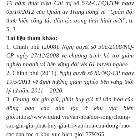
10 năm thực hiện Chỉ thị số 572-CT/QUTW ngày
05/10/2012 của Quân ủy Trung ương về “Quân đội
thực hiện công tác dân tộc trong tình hình mới”,
tr.
5, 3.
Tài liệu tham khảo:
1. Chính phủ (2008).
Nghị quyết số 30a/2008/NQ-
CP ngày 27/12/2008 về chương trình hỗ trợ giảm
nghèo nhanh và bền vững đối với 61 huyện nghèo.
2. Chính phủ (2011).
Nghị quyết số 80/NQ-CP ngày
19/5/2011 về định hướng giảm nghèo bền vững thời
kỳ từ năm 2011 – 2020.
3.
Chung sức gìn giữ, phát huy giá trị văn hóa của
đồng bào các dân tộc ở khu vực biên
giới.
https://www.qdnd.vn/van-hoa/doi-song/chung-
suc-gin-giu-phat-huy-gia-tri-van-hoa-cua-dong-bao-
cac-dan-toc-o-khu-vuc-bien-gioi-779265