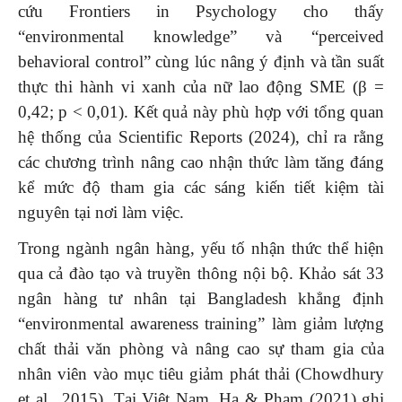
cứu Frontiers in Psychology cho thấy
“environmental knowledge” và “perceived
behavioral control” cùng lúc nâng ý định và tần suất
thực thi hành vi xanh của nữ lao động SME (β =
0,42; p < 0,01). Kết quả này phù hợp với tổng quan
hệ thống của Scientific Reports (2024), chỉ ra rằng
các chương trình nâng cao nhận thức làm tăng đáng
kể mức độ tham gia các sáng kiến tiết kiệm tài
nguyên tại nơi làm việc.
Trong ngành ngân hàng, yếu tố nhận thức thể hiện
qua cả đào tạo và truyền thông nội bộ. Khảo sát 33
ngân hàng tư nhân tại Bangladesh khẳng định
“environmental awareness training” làm giảm lượng
chất thải văn phòng và nâng cao sự tham gia của
nhân viên vào mục tiêu giảm phát thải (Chowdhury
et al., 2015). Tại Việt Nam, Ha & Pham (2021) ghi