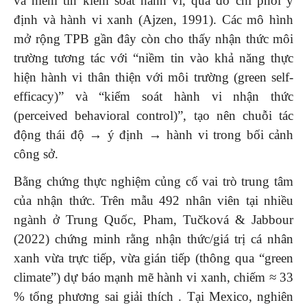
và niềm tin kiểm soát hành vi, qua đó chi phối ý
định và hành vi xanh (Ajzen, 1991). Các mô hình
mở rộng TPB gần đây còn cho thấy nhận thức môi
trường tương tác với “niềm tin vào khả năng thực
hiện hành vi thân thiện với môi trường (green self-
efficacy)” và “kiểm soát hành vi nhận thức
(perceived behavioral control)”, tạo nên chuỗi tác
động thái độ → ý định → hành vi trong bối cảnh
công sở.
Bằng chứng thực nghiệm củng cố vai trò trung tâm
của nhận thức. Trên mẫu 492 nhân viên tại nhiều
ngành ở Trung Quốc, Pham, Tučková & Jabbour
(2022) chứng minh rằng nhận thức/giá trị cá nhân
xanh vừa trực tiếp, vừa gián tiếp (thông qua “green
climate”) dự báo mạnh mẽ hành vi xanh, chiếm ≈ 33
% tổng phương sai giải thích . Tại Mexico, nghiên