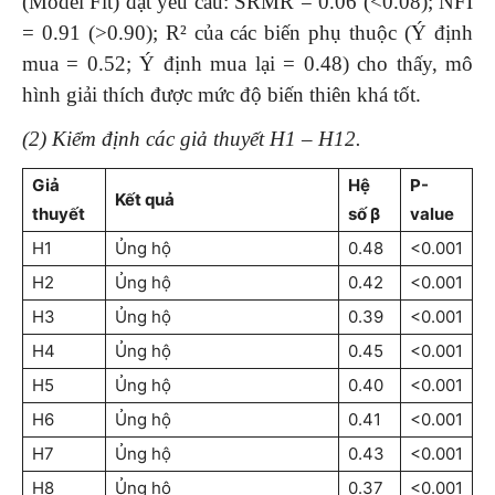
(Model Fit) đạt yêu cầu: SRMR = 0.06 (<0.08); NFI
= 0.91 (>0.90); R² của các biến phụ thuộc (Ý định
mua = 0.52; Ý định mua lại = 0.48) cho thấy, mô
hình giải thích được mức độ biến thiên khá tốt.
(2) Kiểm định các giả thuyết H1 – H12.
Giả
Hệ
P-
Kết quả
thuyết
số β
value
H1
Ủng hộ
0.48
<0.001
H2
Ủng hộ
0.42
<0.001
H3
Ủng hộ
0.39
<0.001
H4
Ủng hộ
0.45
<0.001
H5
Ủng hộ
0.40
<0.001
H6
Ủng hộ
0.41
<0.001
H7
Ủng hộ
0.43
<0.001
H8
Ủng hộ
0.37
<0.001