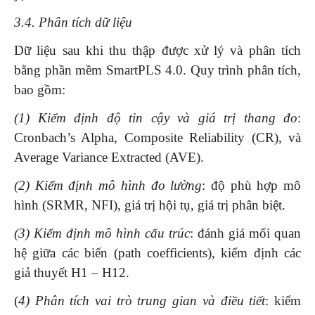
3.4. Phân tích dữ liệu
Dữ liệu sau khi thu thập được xử lý và phân tích
bằng phần mềm SmartPLS 4.0. Quy trình phân tích,
bao gồm:
(1)
Kiểm định độ tin cậy và giá trị thang đo
:
Cronbach’s Alpha, Composite Reliability (CR), và
Average Variance Extracted (AVE).
(2)
Kiểm định mô hình đo lường
: độ phù hợp mô
hình (SRMR, NFI), giá trị hội tụ, giá trị phân biệt.
(3)
Kiểm định mô hình cấu trúc
: đánh giá mối quan
hệ giữa các biến (path coefficients), kiểm định các
giả thuyết H1 – H12.
(
4) Phân tích vai trò trung gian và điều tiết
: kiểm