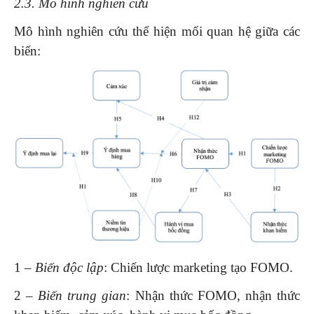
2.3. Mô hình nghiên cứu
Mô hình nghiên cứu thể hiện mối quan hệ giữa các
biến:
1 –
Biến độc lập
: Chiến lược marketing tạo FOMO.
2 –
Biến trung gian
: Nhận thức FOMO, nhận thức