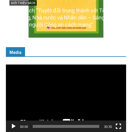
với Tổ quốc,
GIỚI THIỆU SÁCH
 Sáng ngời
Ra mắt ba cuốn sách ảnh chào mừng Đạ
”
XIV của Đảng
16/01/2026
Media
Trình
chơi
Video
00:00
30:35