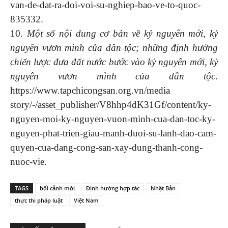
van-de-dat-ra-doi-voi-su-nghiep-bao-ve-to-quoc-
835332.
10.
Một số nội dung cơ bản về kỷ nguyên mới, kỷ
nguyên vươn mình của dân tộc; những định hướng
chiến lược đưa đất nước bước vào kỷ nguyên mới, kỷ
nguyên vươn mình của dân tộc
.
https://www.tapchicongsan.org.vn/media
story/-/asset_publisher/V8hhp4dK31Gf/content/ky-
nguyen-moi-ky-nguyen-vuon-minh-cua-dan-toc-ky-
nguyen-phat-trien-giau-manh-duoi-su-lanh-dao-cam-
quyen-cua-dang-cong-san-xay-dung-thanh-cong-
nuoc-vie.
TAGS
bối cảnh mới
Định hướng hợp tác
Nhật Bản
thực thi pháp luật
Việt Nam