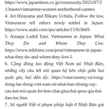
https://www.japantimes.co.jp/community/2025/07/2
1/issues/vietnamese-women-motherhood-careers.
4. Ari Hirayama and Hikaru Uchida.
Follow the law,
Vietnamese tell others newly settled in Japan.
https://www.asahi.com/ajw/articles/15363669.
5. Arzaqia Luthfi Yani.
Vietnamese in Japan: What
They Do and Where They Live
.
https://www.tokhimo.com/post/vietnamese-in-japan-
what-they-do-and-where-they-live-1.
6.
Cộng đồng lao động Việt Nam tại Nhật Bản,
những cây cầu kết nối quan hệ bền chặt giữa hai
quốc gia, hai dân tộc
. https://vneconomy.vn/cong-
dong-lao-dong-viet-nam-tai-nhat-ban-nhung-cay-
cau-ket-noi-quan-he-ben-chat-giua-hai-quoc-gia-hai-
dan-toc.htm.
7.
Số người Việt vi phạm pháp luật ở Nhật Bản gia