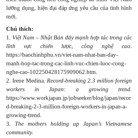
lưỡng dụng, hiện đại đáp ứng yêu cầu của tình hình
mới.
Chú thích:
1.
Việt Nam – Nhật Bản đẩy mạnh hợp tác trong các
lĩnh vực chiến lược, công nghệ cao
.
https://baochinhphu.vn/viet-nam-nhat-ban-day-
manh-hop-tac-trong-cac-linh-vuc-chien-luoc-cong-
nghe-cao-102250428175909062.htm.
2. Irene Medina.
Record-breaking 2.3 million foreign
workers in Japan: a growing trend.
https://www.workjapan.jp/jobseeker/blog/japan/recor
d-breaking-2-3-million-foreign-workers-in-japan-a-
growing-trend.
3.
The mothers holding up Japan’s Vietnamese
community.