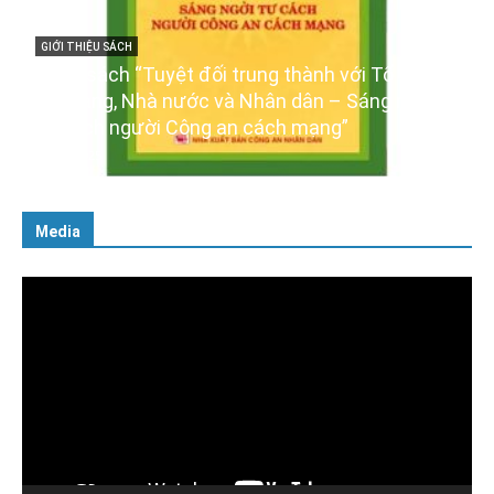
H
“Tuyệt đối trung thành với Tổ quốc,
GIỚI THIỆU SÁCH
 Nhà nước và Nhân dân – Sáng ngời
Ra mắt ba cuốn
gười Công an cách mạng”
XIV của Đảng
16/01/2026
Media
Trình
chơi
Video