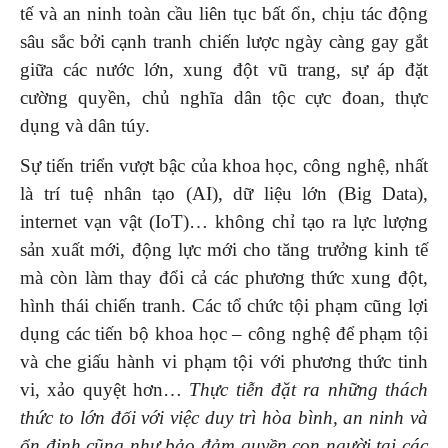
tế và an ninh toàn cầu liên tục bất ổn, chịu tác động
sâu sắc bởi cạnh tranh chiến lược ngày càng gay gắt
giữa các nước lớn, xung đột vũ trang, sự áp đặt
cường quyền, chủ nghĩa dân tộc cực đoan, thực
dụng và dân túy.
Sự tiến triển vượt bậc của khoa học, công nghệ, nhất
là trí tuệ nhân tạo (AI), dữ liệu lớn (Big Data),
internet vạn vật (IoT)… không chỉ tạo ra lực lượng
sản xuất mới, động lực mới cho tăng trưởng kinh tế
mà còn làm thay đổi cả các phương thức xung đột,
hình thái chiến tranh. Các tổ chức tội phạm cũng lợi
dụng các tiến bộ khoa học – công nghệ để phạm tội
và che giấu hành vi phạm tội với phương thức tinh
vi, xảo quyệt hơn…
Thực tiễn đặt ra những thách
thức to lớn đối với việc duy trì hòa bình, an ninh và
ổn định cũng như bảo đảm quyền con người tại các