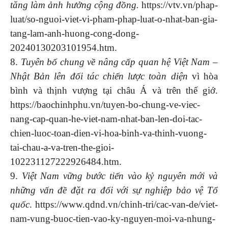
tăng làm ảnh hưởng cộng đồng.
https://vtv.vn/phap-
luat/so-nguoi-viet-vi-pham-phap-luat-o-nhat-ban-gia-
tang-lam-anh-huong-cong-dong-
20240130203101954.htm.
8.
Tuyên bố chung về nâng cấp quan hệ Việt Nam –
Nhật Bản lên đối tác chiến lược toàn diện
vì hòa
bình và thịnh vượng tại châu Á và trên thế giớ.
https://baochinhphu.vn/tuyen-bo-chung-ve-viec-
nang-cap-quan-he-viet-nam-nhat-ban-len-doi-tac-
chien-luoc-toan-dien-vi-hoa-binh-va-thinh-vuong-
tai-chau-a-va-tren-the-gioi-
102231127222926484.htm.
9.
Việt Nam vững bước tiến vào kỷ nguyên mới và
những vấn đề đặt ra đối với sự nghiệp bảo vệ Tổ
quốc
. https://www.qdnd.vn/chinh-tri/cac-van-de/viet-
nam-vung-buoc-tien-vao-ky-nguyen-moi-va-nhung-