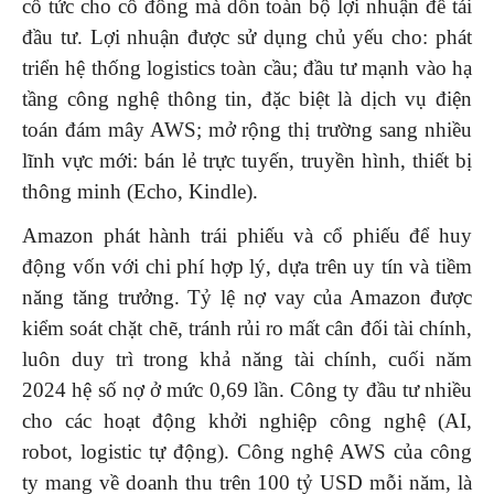
cổ tức cho cổ đông mà dồn toàn bộ lợi nhuận để tái
đầu tư. Lợi nhuận được sử dụng chủ yếu cho: phát
triển hệ thống logistics toàn cầu; đầu tư mạnh vào hạ
tầng công nghệ thông tin, đặc biệt là dịch vụ điện
toán đám mây AWS; mở rộng thị trường sang nhiều
lĩnh vực mới: bán lẻ trực tuyến, truyền hình, thiết bị
thông minh (Echo, Kindle).
Amazon phát hành trái phiếu và cổ phiếu để huy
động vốn với chi phí hợp lý, dựa trên uy tín và tiềm
năng tăng trưởng. Tỷ lệ nợ vay của Amazon được
kiểm soát chặt chẽ, tránh rủi ro mất cân đối tài chính,
luôn duy trì trong khả năng tài chính, cuối năm
2024 hệ số nợ ở mức 0,69 lần. Công ty đầu tư nhiều
cho các hoạt động khởi nghiệp công nghệ (AI,
robot, logistic tự động). Công nghệ AWS của công
ty mang về doanh thu trên 100 tỷ USD mỗi năm, là