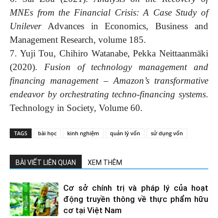
MNEs from the Financial Crisis: A Case Study of
Unilever
Advances in Economics, Business and
Management Research, volume 185.
7. Yuji Tou, Chihiro Watanabe, Pekka Neittaanmäki
(2020).
Fusion of technology management and
financing management – Amazon’s transformative
endeavor by orchestrating techno-financing systems
.
Technology in Society, Volume 60.
TAGS
bài học
kinh nghiệm
quản lý vốn
sử dụng vốn
BÀI VIẾT LIÊN QUAN
XEM THÊM
Cơ sở chính trị và pháp lý của hoạt
động truyền thông về thực phẩm hữu
cơ tại Việt Nam