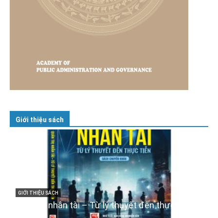
Giới thiệu sách
GIỚI THIỆU SÁCH
Cuốn sách “Tuyệt đối trung thành với Tổ quốc,
với Đảng, Nhà nước và Nhân dân – Sáng ngời
tư cách người Công an cách mạng”
06/02/2025