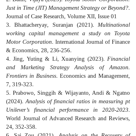
Just in Time (JIT) Management Strategy or Beyond?
.
Journal of Case Research, Volume XII, Issue 01
3. Bhattacheryay, Suranjan (2021).
Multinational
working capital management a study on Toyota
Motor Corporation
. International Journal of Finance
& Economics, 28, 236-256.
4. Jing, Yuting & Li, Xuanying (2023).
Financial
and Marketing Strategy Analysis of Amazon.
Frontiers in Business
. Economics and Management,
7, 319-323.
5. Prabowo, Singgih & Wijayanto, Andi & Ngatno
(2024).
Analysis of financial ratios in measuring pt
Unilever’s financial performance in 2020-2023
.
World Journal of Advanced Research and Reviews,
24, 352-358.
6. Sai Zou (2021).
Analysis on the Recovery of