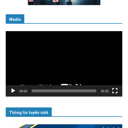
Media
Trình
chơi
Video
00:00
30:35
Thông tin tuyển sinh