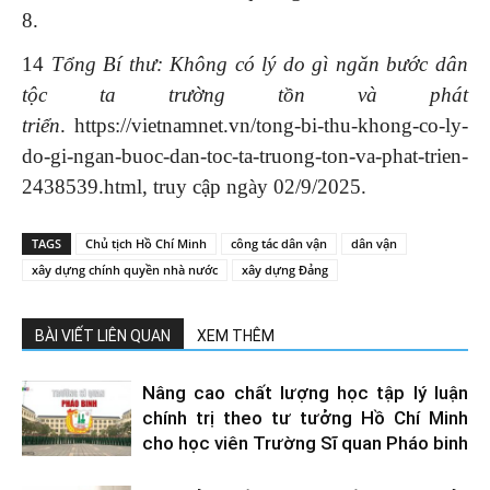
8.
14
Tổng Bí thư: Không có lý do gì ngăn bước dân
tộc ta trường tồn và phát
triển
. https://vietnamnet.vn/tong-bi-thu-khong-co-ly-
do-gi-ngan-buoc-dan-toc-ta-truong-ton-va-phat-trien-
2438539.html, truy cập ngày 02/9/2025.
TAGS
Chủ tịch Hồ Chí Minh
công tác dân vận
dân vận
xây dựng chính quyền nhà nước
xây dựng Đảng
BÀI VIẾT LIÊN QUAN
XEM THÊM
Nâng cao chất lượng học tập lý luận
chính trị theo tư tưởng Hồ Chí Minh
cho học viên Trường Sĩ quan Pháo binh