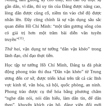
gần dân, vì dân, thì uy tín của Đảng được nâng cao,
lòng dân được củng cố, niềm tin vào chế độ được
nhân lên. Đây cũng chính là sự vận dụng sâu sắc
quan điểm Hồ Chí Minh: “một tấm gương sống còn
có giá trị hơn một trăm bài diễn văn tuyên
(11)
truyền”
.
Thứ hai
, vận dụng tư tưởng “dân vận khéo” trong
lãnh đạo, chỉ đạo thực tiễn.
Học tập tư tưởng Hồ Chí Minh, Đảng ta đã phát
động phong trào thi đua “Dân vận khéo” từ Trung
ương đến cơ sở, được triển khai trên tất cả các lĩnh
vực kinh tế, văn hóa, xã hội, quốc phòng, an ninh.
Phong trào được cụ thể hóa bằng phương châm
“nghe dân nói, nói dân hiểu, làm dân tin, để dân
theo”, khuyến khích cán bộ, đảng viên đổi mới