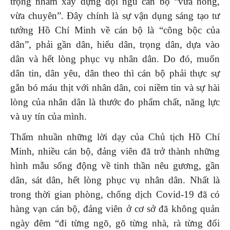
trọng nhằm xây dựng đội ngũ cán bộ “vừa hồng,
vừa chuyên”. Đây chính là sự vận dụng sáng tạo tư
tưởng Hồ Chí Minh về cán bộ là “công bộc của
dân”, phải gần dân, hiểu dân, trọng dân, dựa vào
dân và hết lòng phục vụ nhân dân. Do đó, muốn
dân tin, dân yêu, dân theo thì cán bộ phải thực sự
gắn bó máu thịt với nhân dân, coi niềm tin và sự hài
lòng của nhân dân là thước đo phẩm chất, năng lực
và uy tín của mình.
Thấm nhuần những lời dạy của Chủ tịch Hồ Chí
Minh, nhiều cán bộ, đảng viên đã trở thành những
hình mẫu sống động về tinh thần nêu gương, gần
dân, sát dân, hết lòng phục vụ nhân dân. Nhất là
trong thời gian phòng, chống dịch Covid-19 đã có
hàng vạn cán bộ, đảng viên ở cơ sở đã không quản
ngày đêm “đi từng ngõ, gõ từng nhà, rà từng đối