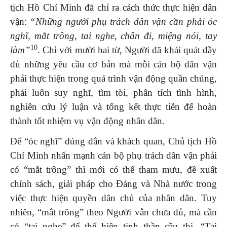
tịch Hồ Chí Minh đã chỉ ra cách thức thực hiện dân
vận:
“Những người phụ trách dân vận cần phải óc
nghĩ, mắt trông, tai nghe, chân đi, miệng nói, tay
10
làm”
. Chỉ với mười hai từ, Người đã khái quát đầy
đủ những yêu cầu cơ bản mà mỗi cán bộ dân vận
phải thực hiện trong quá trình vận động quần chúng,
phải luôn suy nghĩ, tìm tòi, phân tích tình hình,
nghiên cứu lý luận và tổng kết thực tiễn để hoàn
thành tốt nhiệm vụ vận động nhân dân.
Để “óc nghĩ” đúng đắn và khách quan, Chủ tịch Hồ
Chí Minh nhấn mạnh cán bộ phụ trách dân vận phải
có “mắt trông” thì mới có thể tham mưu, đề xuất
chính sách, giải pháp cho Đảng và Nhà nước trong
việc thực hiện quyền dân chủ của nhân dân. Tuy
nhiên, “mắt trông” theo Người vẫn chưa đủ, mà cần
có “tai nghe” để thể hiện tinh thần cầu thị. “Tai