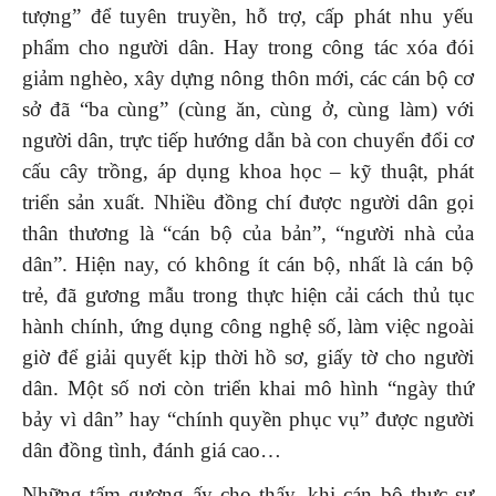
tượng” để tuyên truyền, hỗ trợ, cấp phát nhu yếu
phẩm cho người dân. Hay trong công tác xóa đói
giảm nghèo, xây dựng nông thôn mới, các cán bộ cơ
sở đã “ba cùng” (cùng ăn, cùng ở, cùng làm) với
người dân, trực tiếp hướng dẫn bà con chuyển đổi cơ
cấu cây trồng, áp dụng khoa học – kỹ thuật, phát
triển sản xuất. Nhiều đồng chí được người dân gọi
thân thương là “cán bộ của bản”, “người nhà của
dân”. Hiện nay, có không ít cán bộ, nhất là cán bộ
trẻ, đã gương mẫu trong thực hiện cải cách thủ tục
hành chính, ứng dụng công nghệ số, làm việc ngoài
giờ để giải quyết kịp thời hồ sơ, giấy tờ cho người
dân. Một số nơi còn triển khai mô hình “ngày thứ
bảy vì dân” hay “chính quyền phục vụ” được người
dân đồng tình, đánh giá cao…
Những tấm gương ấy cho thấy, khi cán bộ thực sự