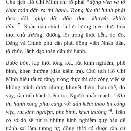
Chủ tịch Hồ Chí Minh chỉ rõ phải
“động viên và tổ
chức toàn dân ra thi hành. Trong lúc thi hành phải
theo dõi, giúp đỡ, đôn đốc, khuyến khích
7
dân”
. Nhân dân chính là lực lượng hiện thực hóa
mọi chủ trương, đường lối trong thực tiễn, do đó,
Đảng và Chính phủ cần phải động viên Nhân dân,
tổ chức, lãnh đạo toàn dân thi hành.
Bước bốn
, kịp thời tổng kết, rút kinh nghiệm, phê
bình, khen thưởng (dân kiểm tra). Chủ tịch Hồ Chí
Minh hiểu rất rõ rằng, trong thực thi các công việc sẽ
không tránh được những khuyết điểm, hạn chế, do
vậy, cần tiến hành kiểm tra. Người nhấn mạnh:
“Khi
thi hành xong phải cùng với dân kiểm thảo lại công
8
việc, rút kinh nghiệm, phê bình, khen thưởng”
. Trên
cơ sở đó sẽ rút ra những kinh nghiệm quý báu để
tránh sai lầm tương tự; đồng thời có được căn cứ