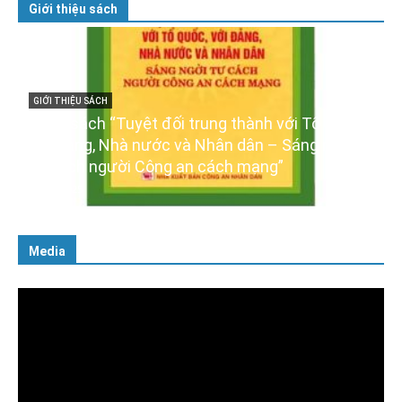
Giới thiệu sách
 thành với Tổ quốc,
GIỚI THIỆU SÁCH
n dân – Sáng ngời
Ra mắt ba cuốn sách ảnh chào 
ch mạng”
XIV của Đảng
16/01/2026
Media
Trình
chơi
Video