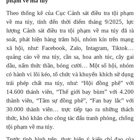
phạm về ma tuý
Theo thống kê của Cục Cảnh sát điều tra tội phạm
về ma túy, tính đến thời điểm tháng 9/2025, lực
lượng Cảnh sát điều tra tội phạm về ma túy đã rà
soát, phát hiện hàng trăm hội, nhóm kín trên mạng
xã hội, như: Facebook, Zalo, Intagram, Tiktok…
quảng cáo về ma túy, cần sa, hoa anh túc, cây gai
dầu, nấm thức thần, bóng cười… Một số hội, nhóm
có hành vi lôi kéo, tổ chức và khuyến khích sử dụng
trái phép chất ma túy, như: “Hội đồng phê” với
14.600 thánh viên, “Thế giới bay bùm” với 4.200
thành viên, “Tâm sự đồng phê”, “Fan bay lắc” với
30.000 thành viên… trực tiếp tạo ra những thách
thức, khó khăn cho công tác đấu tranh phòng, chống
tội phạm về ma túy.
Trước tình hình trên, thực hiện ý kiến chỉ đạo của