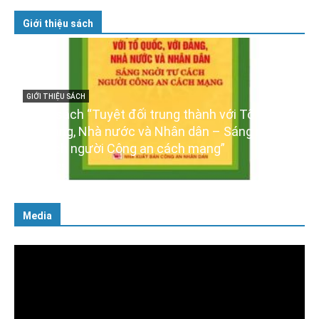
Giới thiệu sách
ổ quốc,
GIỚI THIỆU SÁCH
 ngời
Ra mắt ba cuốn sách ảnh chào mừng Đại hội
XIV của Đảng
16/01/2026
Media
Trình
chơi
Video