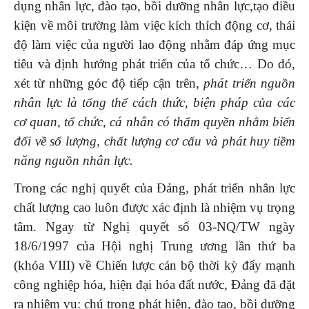
dụng nhân lực, đào tạo, bồi dưỡng nhân lực,tạo điều
kiện về môi trường làm việc kích thích động cơ, thái
độ làm việc của người lao động nhằm đáp ứng mục
tiêu và định hướng phát triển của tổ chức… Do đó,
xét từ những góc độ tiếp cận trên,
phát triển
nguồn
nhân lực
là
tổng thể cách thức, biện pháp
của các
cơ quan, tổ chức, cá nhân có thẩm quyền nhằm
biến
đổi về số lượng, chất lượng
cơ cấu và phát huy t
iềm
năng
nguồn nhân lực.
Trong các nghị quyết của Đảng, phát triển nhân lực
chất lượng cao luôn được xác định là nhiệm vụ trọng
tâm. Ngay từ Nghị quyết số 03-NQ/TW ngày
18/6/1997 của Hội nghị Trung ương lần thứ ba
(khóa VIII) về Chiến lược cán bộ thời kỳ đẩy mạnh
công nghiệp hóa, hiện đại hóa đất nước, Đảng đã đặt
ra nhiệm vụ: chú trọng phát hiện, đào tạo, bồi dưỡng