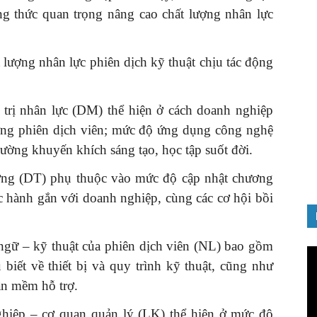
ng thức quan trọng nâng cao chất lượng nhân lực
 lượng nhân lực phiên dịch kỹ thuật chịu tác động
GIỚI THIỆU SÁCH
 trị nhân lực (DM) thể hiện ở cách doanh nghiệp
Quản trị nhân tài – Từ lý thuyết
ưỡng phiên dịch viên; mức độ ứng dụng công nghệ
đến thực tiễn
trường khuyến khích sáng tạo, học tập suốt đời.
08/12/2025
ỡng (DT) phụ thuộc vào mức độ cập nhật chương
ực hành gắn với doanh nghiệp, cùng các cơ hội bồi
gữ – kỹ thuật của phiên dịch viên (NL) bao gồm
Tr
biết về thiết bị và quy trình kỹ thuật, cũng như
ch
Vi
ần mềm hỗ trợ.
ghiệp – cơ quan quản lý (LK) thể hiện ở mức độ