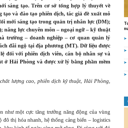
i sáng tạo. Trên cơ sở tổng hợp lý thuyết về
Quản
g tạo và đào tạo phiên dịch, tác giả đề xuất mô
ổi mới sáng tạo trong quản trị nhân lực (DM);
T
nư
); năng lực chuyên môn – ngoại ngữ – kỹ thuật
 nhà trường – doanh nghiệp – cơ quan quản lý
ách đãi ngộ tại địa phương (MT). Dữ liệu được
lý
lệ đối với phiên dịch viên, cán bộ nhân sự và
uật ở Hải Phòng và được xử lý bằng phần mềm
chất lượng cao, phiên dịch kỹ thuật, Hải Phòng,
nhà
n như một cực tăng trưởng năng động của vùng
 đô thị hóa nhanh, hệ thống cảng biển – logistics
nước
p, khu kinh tế ngày càng mở rộng. Đi cùng với đó