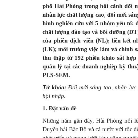
phố Hải Phòng trong bối cảnh đổi mớ
nhân lực chất lượng cao, đổi mới sán
hình nghiên cứu với 5 nhóm yếu tố: đ
chất lượng đào tạo và bồi dưỡng (DT
của phiên dịch viên (NL); liên kết
(LK); môi trường việc làm và chính s
thu thập từ 192 phiếu khảo sát hợp 
quản lý tại các doanh nghiệp kỹ th
PLS-SEM.
Từ khóa:
Đổi mới sáng tạo, nhân lực 
hội nhập.
1. Đặt vấn đề
Những năm gần đây, Hải Phòng nổi lê
Duyên hải Bắc Bộ và cả nước với tốc độ
phát triển và mạng lưới khu công nghiệ