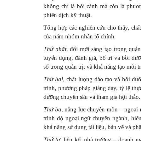
không chỉ là bối cảnh mà còn là phươ
phiên dịch kỹ thuật.
Tổng hợp các nghiên cứu cho thấy, chất
của năm nhóm nhân tố chính.
Thứ nhất,
đổi mới sáng tạo trong quản
tuyển dụng, đánh giá, bố trí và bồi d
số trong quản trị; và khả năng tạo môi 
Thứ hai,
chất lượng đào tạo và bồi dư
trình, phương pháp giảng dạy, tỷ lệ th
dưỡng chuyên sâu và tham gia hội thảo.
Thứ ba,
năng lực chuyên môn – ngoại n
trình độ ngoại ngữ chuyên ngành, hiểu 
khả năng sử dụng tài liệu, bản vẽ và ph
Thứ tư,
liên kết nhà trường – doanh n