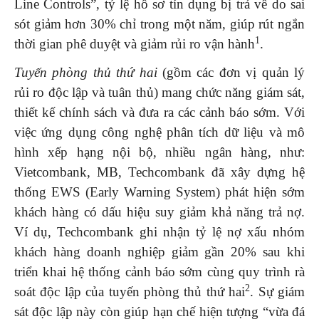
Line Controls”, tỷ lệ hồ sơ tín dụng bị trả về do sai
sót giảm hơn 30% chỉ trong một năm, giúp rút ngắn
1
thời gian phê duyệt và giảm rủi ro vận hành
.
Tuyến phòng thủ thứ hai
(gồm các đơn vị quản lý
rủi ro độc lập và tuân thủ) mang chức năng giám sát,
thiết kế chính sách và đưa ra các cảnh báo sớm. Với
việc ứng dụng công nghệ phân tích dữ liệu và mô
hình xếp hạng nội bộ, nhiều ngân hàng, như:
Vietcombank, MB, Techcombank đã xây dựng hệ
thống EWS (Early Warning System) phát hiện sớm
khách hàng có dấu hiệu suy giảm khả năng trả nợ.
Ví dụ, Techcombank ghi nhận tỷ lệ nợ xấu nhóm
khách hàng doanh nghiệp giảm gần 20% sau khi
triển khai hệ thống cảnh báo sớm cùng quy trình rà
2
soát độc lập của tuyến phòng thủ thứ hai
. Sự giám
sát độc lập này còn giúp hạn chế hiện tượng “vừa đá