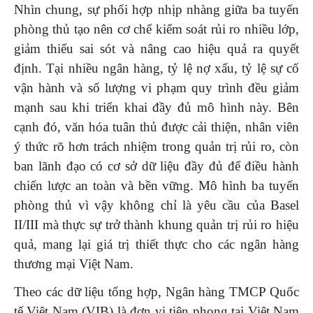
Nhìn chung, sự phối hợp nhịp nhàng giữa ba tuyến
phòng thủ tạo nên cơ chế kiểm soát rủi ro nhiều lớp,
giảm thiểu sai sót và nâng cao hiệu quả ra quyết
định. Tại nhiều ngân hàng, tỷ lệ nợ xấu, tỷ lệ sự cố
vận hành và số lượng vi phạm quy trình đều giảm
mạnh sau khi triển khai đầy đủ mô hình này. Bên
cạnh đó, văn hóa tuân thủ được cải thiện, nhân viên
ý thức rõ hơn trách nhiệm trong quản trị rủi ro, còn
ban lãnh đạo có cơ sở dữ liệu đầy đủ để điều hành
chiến lược an toàn và bền vững. Mô hình ba tuyến
phòng thủ vì vậy không chỉ là yêu cầu của Basel
II/III mà thực sự trở thành khung quản trị rủi ro hiệu
quả, mang lại giá trị thiết thực cho các ngân hàng
thương mại Việt Nam.
Theo các dữ liệu tổng hợp, Ngân hàng TMCP Quốc
tế Việt Nam (VIB) là đơn vị tiên phong tại Việt Nam