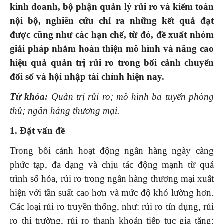
kinh doanh, bộ phận quản lý rủi ro và kiểm toán
nội bộ, nghiên cứu chỉ ra những kết quả đạt
được cũng như các hạn chế
, t
ừ đó,
đề xuất nhóm
giải pháp nhằm hoàn thiện mô hình và nâng cao
hiệu quả quản trị rủi ro trong bối cảnh chuyển
đổi số và hội nhập tài chính hiện nay.
Từ khóa:
Quản trị rủi ro; mô hình ba tuyến phòng
thủ; ngân hàng thương mại.
1. Đặt vấn đề
Trong bối cảnh hoạt động ngân hàng ngày càng
phức tạp, đa dạng và chịu tác động mạnh từ quá
trình số hóa, rủi ro trong ngân hàng thương mại xuất
hiện với tần suất cao hơn và mức độ khó lường hơn.
Các loại rủi ro truyền thống, như: rủi ro tín dụng, rủi
ro thị trường, rủi ro thanh khoản tiếp tục gia tăng;