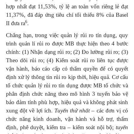
hợp nhất đạt 11,53%, tỷ lệ an toàn vốn riêng lẻ đạt
11,37%, đã đáp ứng tiêu chí tối thiểu 8% của Basel
6
II đưa ra
.
Chẳng hạn, trong việc quản lý rủi ro tín dụng, quy
trình quản lí rủi ro được MB thực hiện theo 4 bước
chính: (1) Nhận dạng rủi ro; (2) Đo lường rủi ro; (3)
Theo dõi rủi ro; (4) Kiểm soát rủi ro liên tục được
vận hành, báo cáo cấp có thẩm quyền để có quyết
định xử lý thông tin rủi ro kịp thời, hiệu quả. Cơ cấu
tổ chức quản lý rủi ro tín dụng được MB tổ chức và
phân định chức năng theo mô hình 3 tuyến bảo vệ
bảo đảm tính phù hợp, hiệu quả và không phát sinh
xung đột về lợi ích.
Tuyến thứ nhất –
các đơn vị có
chức năng kinh doanh, vận hành và hỗ trợ, thẩm
định, phê duyệt, kiểm tra – kiểm soát nội bộ;
tuyến