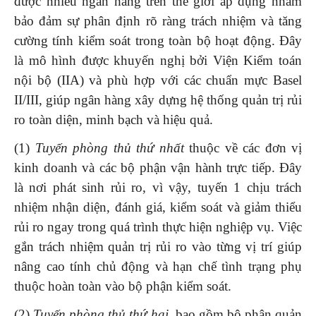
được nhiều ngân hàng trên thế giới áp dụng nhằm
bảo đảm sự phân định rõ ràng trách nhiệm và tăng
cường tính kiểm soát trong toàn bộ hoạt động. Đây
là mô hình được khuyến nghị bởi Viện Kiểm toán
nội bộ (IIA) và phù hợp với các chuẩn mực Basel
II/III, giúp ngân hàng xây dựng hệ thống quản trị rủi
ro toàn diện, minh bạch và hiệu quả.
(1)
Tuyến phòng thủ thứ nhất
thuộc về các đơn vị
kinh doanh và các bộ phận vận hành trực tiếp. Đây
là nơi phát sinh rủi ro, vì vậy, tuyến 1 chịu trách
nhiệm nhận diện, đánh giá, kiểm soát và giảm thiểu
rủi ro ngay trong quá trình thực hiện nghiệp vụ. Việc
gắn trách nhiệm quản trị rủi ro vào từng vị trí giúp
nâng cao tính chủ động và hạn chế tình trạng phụ
thuộc hoàn toàn vào bộ phận kiểm soát.
(2)
Tuyến phòng thủ thứ hai,
bao gồm bộ phận quản