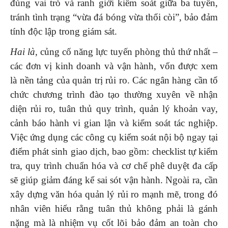
đúng vai trò và ranh giới kiểm soát giữa ba tuyến,
tránh tình trạng “vừa đá bóng vừa thổi còi”, bảo đảm
tính độc lập trong giám sát.
Hai là
, củng cố năng lực tuyến phòng thủ thứ nhất –
các đơn vị kinh doanh và vận hành, vốn được xem
là nền tảng của quản trị rủi ro. Các ngân hàng cần tổ
chức chương trình đào tạo thường xuyên về nhận
diện rủi ro, tuân thủ quy trình, quản lý khoản vay,
cảnh báo hành vi gian lận và kiểm soát tác nghiệp.
Việc ứng dụng các công cụ kiểm soát nội bộ ngay tại
điểm phát sinh giao dịch, bao gồm: checklist tự kiểm
tra, quy trình chuẩn hóa và cơ chế phê duyệt đa cấp
sẽ giúp giảm đáng kể sai sót vận hành. Ngoài ra, cần
xây dựng văn hóa quản lý rủi ro mạnh mẽ, trong đó
nhân viên hiểu rằng tuân thủ không phải là gánh
nặng mà là nhiệm vụ cốt lõi bảo đảm an toàn cho