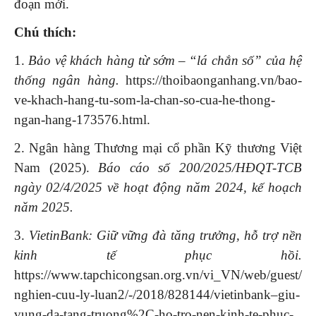
đoạn mới.
Chú thích:
1.
Bảo vệ khách hàng từ sớm – “lá chắn số” của hệ
thống ngân hàng.
https://thoibaonganhang.vn/bao-
ve-khach-hang-tu-som-la-chan-so-cua-he-thong-
ngan-hang-173576.html.
2. Ngân hàng Thương mại cổ phần Kỹ thương Việt
Nam (2025).
Báo cáo số 200/2025/HĐQT-TCB
ngày 02/4/2025 về hoạt động năm 2024, kế hoạch
năm 2025.
3.
VietinBank: Giữ vững đà tăng trưởng, hỗ trợ nền
kinh tế phục hồi.
https://www.tapchicongsan.org.vn/vi_VN/web/guest/
nghien-cuu-ly-luan2/-/2018/828144/vietinbank–giu-
vung-da-tang-truong%2C-ho-tro-nen-kinh-te-phuc-