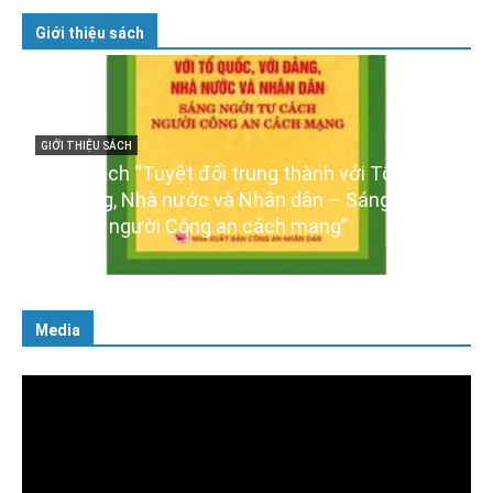
Giới thiệu sách
rung thành với Tổ quốc,
GIỚI THIỆU SÁCH
Nhân dân – Sáng ngời
Ra mắt ba cuốn sách ảnh ch
 cách mạng”
XIV của Đảng
16/01/2026
Media
Trình
chơi
Video