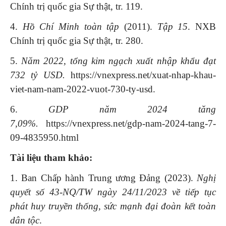
Chính trị quốc gia Sự thật, tr. 119.
4.
Hồ Chí Minh toàn tập
(2011).
Tập 15
. NXB
Chính trị quốc gia Sự thật, tr. 280.
5.
Năm 2022, tổng kim ngạch xuất nhập khẩu đạt
732 tỷ USD.
https://vnexpress.net/xuat-nhap-khau-
viet-nam-nam-2022-vuot-730-ty-usd.
6.
GDP năm 2024 tăng
7,09%.
https://vnexpress.net/gdp-nam-2024-tang-7-
09-4835950.html
Tài liệu tham khảo:
1. Ban Chấp hành Trung ương Đảng (2023).
Nghị
quyết số 43-NQ/TW ngày 24/11/2023 về tiếp tục
phát huy truyền thống, sức mạnh đại đoàn kết toàn
dân tộc
.