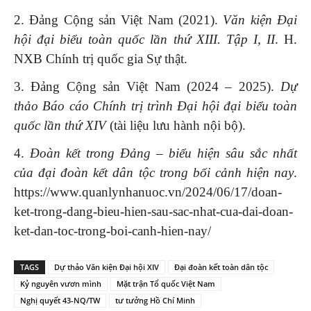
2. Đảng Cộng sản Việt Nam (2021).
Văn kiện Đại
hội đại biểu toàn quốc lần thứ XIII.
Tập I, II
. H.
NXB Chính trị quốc gia Sự thật.
3. Đảng Cộng sản Việt Nam (2024 – 2025).
Dự
thảo Báo cáo Chính trị trình Đại hội đại biểu toàn
quốc lần thứ XIV
(tài liệu lưu hành nội bộ).
4.
Đoàn kết trong Đảng – biểu hiện sâu sắc nhất
của đại đoàn kết dân tộc trong bối cảnh hiện nay
.
https://www.quanlynhanuoc.vn/2024/06/17/doan-
ket-trong-dang-bieu-hien-sau-sac-nhat-cua-dai-doan-
ket-dan-toc-trong-boi-canh-hien-nay/
TAGS
Dự thảo Văn kiện Đại hội XIV
Đại đoàn kết toàn dân tộc
Kỷ nguyên vươn mình
Mặt trận Tổ quốc Việt Nam
Nghị quyết 43-NQ/TW
tư tưởng Hồ Chí Minh