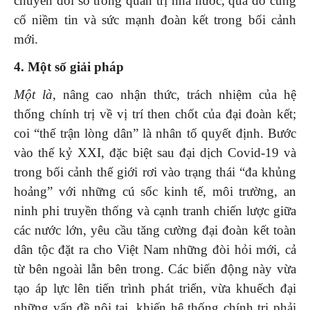
chuyển đổi số trong quản trị nhà nước, qua đó củng
cố niềm tin và sức mạnh đoàn kết trong bối cảnh
mới.
4. Một số giải pháp
Một là,
nâng cao nhận thức, trách nhiệm của hệ
thống chính trị về vị trí then chốt của đại đoàn kết;
coi “thế trận lòng dân” là nhân tố quyết định. Bước
vào thế kỷ XXI, đặc biệt sau đại dịch Covid-19 và
trong bối cảnh thế giới rơi vào trạng thái “đa khủng
hoảng” với những cú sốc kinh tế, môi trường, an
ninh phi truyền thống và cạnh tranh chiến lược giữa
các nước lớn, yêu cầu tăng cường đại đoàn kết toàn
dân tộc đặt ra cho Việt Nam những đòi hỏi mới, cả
từ bên ngoài lẫn bên trong. Các biến động này vừa
tạo áp lực lên tiến trình phát triển, vừa khuếch đại
những vấn đề nội tại, khiến hệ thống chính trị phải