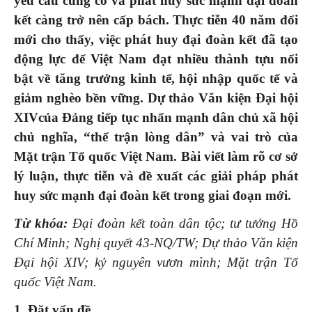
yêu cầu củng cố và phát huy sức mạnh đại đoàn
kết càng trở nên cấp bách. Thực tiễn 40 năm đổi
mới cho thấy, việc phát huy đại đoàn kết đã tạo
động lực để Việt Nam đạt nhiều thành tựu nổi
bật về tăng trưởng kinh tế, hội nhập quốc tế và
giảm nghèo bền vững. Dự thảo Văn kiện Đại hội
XIVcủa Đảng tiếp tục nhấn mạnh dân chủ xã hội
chủ nghĩa, “thế trận lòng dân” và vai trò của
Mặt trận Tổ quốc Việt Nam. Bài viết làm rõ cơ sở
lý luận, thực tiễn và đề xuất các giải pháp phát
huy sức mạnh đại đoàn kết trong giai đoạn mới.
Từ khóa:
Đại đoàn kết toàn dân tộc; tư tưởng Hồ
Chí Minh; Nghị quyết 43-NQ/TW; Dự thảo Văn kiện
Đại hội XIV; kỷ nguyên vươn mình; Mặt trận Tổ
quốc Việt Nam.
1. Đặt vấn đề