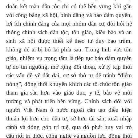
đoàn kết toàn dân tộc chỉ có thể bền vững khi gắn
với công bằng xã hội, bình đẳng và bảo đảm quyền,
lợi ích chính đáng của mọi nhóm dân cư, đòi hỏi hệ
thống chính sách dân tộc, tôn giáo, kiều bào và an
sinh xã hội được thiết kế theo tư duy bao trùm,
không để ai bị bỏ lại phía sau. Trong lĩnh vực tôn
giáo, nhiệm vụ trọng tâm là tiếp tục bảo đảm quyền
tự do tín ngưỡng, mở rộng đối thoại, xử lý kịp thời
các vấn đề về đất đai, cơ sở thờ tự để tránh “điểm
nóng”, đồng thời khuyến khích các tổ chức tôn giáo
tham gia sâu hơn vào giáo dục, y tế, bảo vệ môi
trường và phát triển bền vững. Chính sách đối với
người Việt Nam ở nước ngoài cần tạo điều kiện
thuận lợi hơn cho đầu tư, sở hữu tài sản, xuất nhập
cảnh và đóng góp trí tuệ, qua đó phát huy vai trò
cầu nối tri thức, công nghệ và nguồn lực, đồng thời