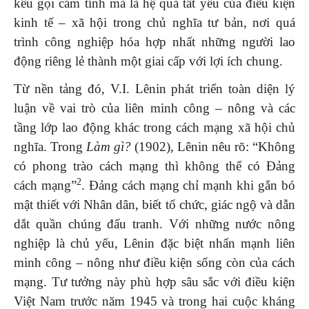
kêu gọi cảm tính mà là hệ quả tất yếu của điều kiện
kinh tế – xã hội trong chủ nghĩa tư bản, nơi quá
trình công nghiệp hóa hợp nhất những người lao
động riêng lẻ thành một giai cấp với lợi ích chung.
Từ nền tảng đó, V.I. Lênin phát triển toàn diện lý
luận về vai trò của liên minh công – nông và các
tầng lớp lao động khác trong cách mạng xã hội chủ
nghĩa. Trong
Làm gì?
(1902), Lênin nêu rõ: “Không
có phong trào cách mạng thì không thể có Đảng
2
cách mạng”
. Đảng cách mạng chỉ mạnh khi gắn bó
mật thiết với Nhân dân, biết tổ chức, giác ngộ và dẫn
dắt quần chúng đấu tranh. Với những nước nông
nghiệp là chủ yếu, Lênin đặc biệt nhấn mạnh liên
minh công – nông như điều kiện sống còn của cách
mạng. Tư tưởng này phù hợp sâu sắc với điều kiện
Việt Nam trước năm 1945 và trong hai cuộc kháng