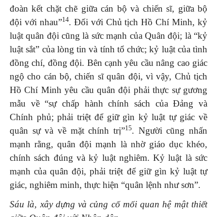
đoàn kết chặt chẽ giữa cán bộ và chiến sĩ, giữa bộ
14
đội với nhau”
. Đối với Chủ tịch Hồ Chí Minh, kỷ
luật quân đội cũng là sức mạnh của Quân đội; là “kỷ
luật sắt” của lòng tin và tính tổ chức; kỷ luật của tình
đồng chí, đồng đội. Bên cạnh yêu cầu nâng cao giác
ngộ cho cán bộ, chiến sĩ quân đội, vì vậy, Chủ tịch
Hồ Chí Minh yêu cầu quân đội phải thực sự gương
mẫu về “sự chấp hành chính sách của Đảng và
Chính phủ; phải triệt để giữ gìn kỷ luật tự giác về
15
quân sự và về mặt chính trị”
. Người cũng nhấn
mạnh rằng, quân đội mạnh là nhờ giáo dục khéo,
chính sách đúng và kỷ luật nghiêm. Kỷ luật là sức
mạnh của quân đội, phải triệt để giữ gìn kỷ luật tự
giác, nghiêm minh, thực hiện “quân lệnh như sơn”.
Sáu là, xây dựng và củng cố mối quan hệ mật thiết