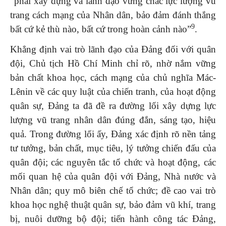
“phải xây dựng và lãnh đạo vững chắc lực lượng vũ
trang cách mạng của Nhân dân, bảo đảm đánh thắng
9
bất cứ kẻ thù nào, bất cứ trong hoàn cảnh nào”
.
Khẳng định vai trò lãnh đạo của Đảng đối với quân
đội, Chủ tịch Hồ Chí Minh chỉ rõ, nhờ nắm vững
bản chất khoa học, cách mạng của chủ nghĩa Mác-
Lênin về các quy luật của chiến tranh, của hoạt động
quân sự, Đảng ta đã đề ra đường lối xây dựng lực
lượng vũ trang nhân dân đúng đắn, sáng tạo, hiệu
quả. Trong đường lối ấy, Đảng xác định rõ nền tảng
tư tưởng, bản chất, mục tiêu, lý tưởng chiến đấu của
quân đội; các nguyên tắc tổ chức và hoạt động, các
mối quan hệ của quân đội với Đảng, Nhà nước và
Nhân dân; quy mô biên chế tổ chức; đề cao vai trò
khoa học nghệ thuật quân sự, bảo đảm vũ khí, trang
bị, nuôi dưỡng bộ đội; tiến hành công tác Đảng,