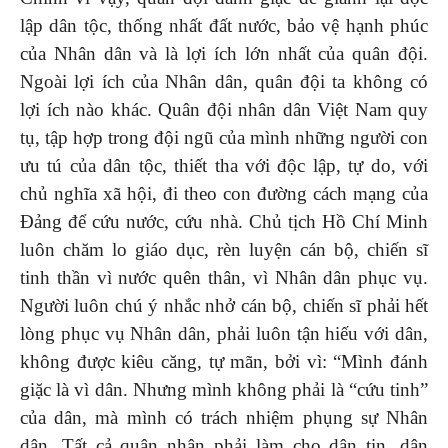
lập dân tộc, thống nhất đất nước, bảo vệ hạnh phúc
của Nhân dân và là lợi ích lớn nhất của quân đội.
Ngoài lợi ích của Nhân dân, quân đội ta không có
lợi ích nào khác. Quân đội nhân dân Việt Nam quy
tụ, tập hợp trong đội ngũ của mình những người con
ưu tú của dân tộc, thiết tha với độc lập, tự do, với
chủ nghĩa xã hội, đi theo con đường cách mạng của
Đảng để cứu nước, cứu nhà. Chủ tịch Hồ Chí Minh
luôn chăm lo giáo dục, rèn luyện cán bộ, chiến sĩ
tinh thần vì nước quên thân, vì Nhân dân phục vụ.
Người luôn chú ý nhắc nhở cán bộ, chiến sĩ phải hết
lòng phục vụ Nhân dân, phải luôn tận hiếu với dân,
không được kiêu căng, tự mãn, bởi vì: “Mình đánh
giặc là vì dân. Nhưng mình không phải là “cứu tinh”
của dân, mà mình có trách nhiệm phụng sự Nhân
dân. Tất cả quân nhân phải làm cho dân tin, dân