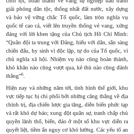
chói lọi, hoàn thành vẻ vang sự nghiệp đấu tranh
giải phóng dân tộc, thống nhất đất nước, xây dựng
và bảo vệ vững chắc Tổ quốc, làm tròn nghĩa vụ
quốc tế cao cả, viết lên truyền thống vẻ vang, xứng
đáng với lời khen tặng của Chủ tịch Hồ Chí Minh:
“Quân đội ta trung với Đảng, hiếu với dân, sẵn sàng
chiến đấu, hy sinh vì độc lập, tự do của Tổ quốc, vì
chủ nghĩa xã hội. Nhiệm vụ nào cũng hoàn thành,
khó khăn nào cũng vượt qua, kẻ thù nào cũng đánh
6
thắng”
.
Hiện nay và những năm tới, tình hình thế giới, khu
vực tiếp tục bị chi phối bởi những căng thẳng về địa
chính trị, địa chiến lược gia tăng, diễn biến phức tạp
và rất khó dự báo; xung đột quân sự, tranh chấp chủ
quyền lãnh thổ, biển, đảo ở một số khu vực diễn ra
quyết liệt, tiềm ẩn nguy cơ khó lường. Các yếu tố an