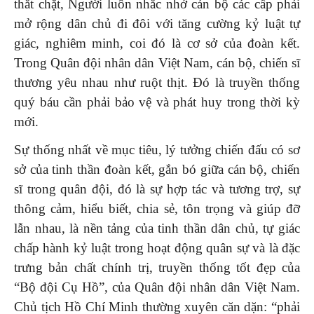
thắt chặt, Người luôn nhắc nhở cán bộ các cấp phải
mở rộng dân chủ đi đôi với tăng cường kỷ luật tự
giác, nghiêm minh, coi đó là cơ sở của đoàn kết.
Trong Quân đội nhân dân Việt Nam, cán bộ, chiến sĩ
thương yêu nhau như ruột thịt. Đó là truyền thống
quý báu cần phải bảo vệ và phát huy trong thời kỳ
mới.
Sự thống nhất về mục tiêu, lý tưởng chiến đấu có sơ
sở của tinh thần đoàn kết, gắn bó giữa cán bộ, chiến
sĩ trong quân đội, đó là sự hợp tác và tương trợ, sự
thông cảm, hiểu biết, chia sẻ, tôn trọng và giúp đỡ
lẫn nhau, là nền tảng của tinh thần dân chủ, tự giác
chấp hành kỷ luật trong hoạt động quân sự và là đặc
trưng bản chất chính trị, truyền thống tốt đẹp của
“Bộ đội Cụ Hồ”, của Quân đội nhân dân Việt Nam.
Chủ tịch Hồ Chí Minh thường xuyên căn dặn: “phải