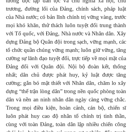
tưởng độc lập dân tộc và chủ nghĩa xã hội, chủ
trương, đường lối của Đảng, chính sách, pháp luật
của Nhà nước; có bản lĩnh chính trị vững vàng, trước
mọi khó khăn, thử thách luôn tuyệt đối trung thành
với Tổ quốc, với Đảng, Nhà nước và Nhân dân. Xây
dựng Đảng bộ Quân đội trong sạch, vững mạnh, các
tổ chức quần chúng vững mạnh; luôn giữ vững, tăng
cường sự lãnh đạo tuyệt đối, trực tiếp về mọi mặt của
Đảng đối với Quân đội. Nội bộ đoàn kết, thống
nhất; dân chủ được phát huy, kỷ luật được tăng
cường; gắn bó mật thiết với Nhân dân, chăm lo xây
dựng “thế trận lòng dân” trong nền quốc phòng toàn
dân và nền an ninh nhân dân ngày càng vững chắc.
Trong mọi điều kiện, hoàn cảnh, cán bộ, chiến sĩ
luôn phát huy cao độ nhân tố chính trị tinh thần,
cùng với toàn Đảng, toàn dân lập nhiều chiến công