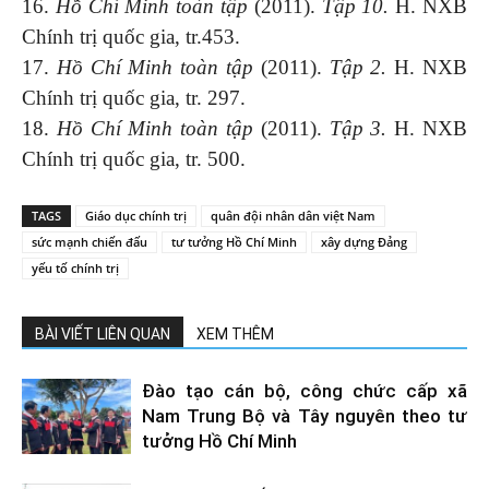
16.
Hồ Chí Minh toàn tập
(2011).
Tập 10.
H. NXB
Chính trị quốc gia, tr.453.
17.
Hồ Chí Minh toàn tập
(2011).
Tập 2.
H. NXB
Chính trị quốc gia, tr. 297.
18.
Hồ Chí Minh toàn tập
(2011).
Tập 3.
H. NXB
Chính trị quốc gia, tr. 500.
TAGS
Giáo dục chính trị
quân đội nhân dân việt Nam
sức mạnh chiến đấu
tư tưởng Hồ Chí Minh
xây dựng Đảng
yếu tố chính trị
BÀI VIẾT LIÊN QUAN
XEM THÊM
Đào tạo cán bộ, công chức cấp xã
Nam Trung Bộ và Tây nguyên theo tư
tưởng Hồ Chí Minh