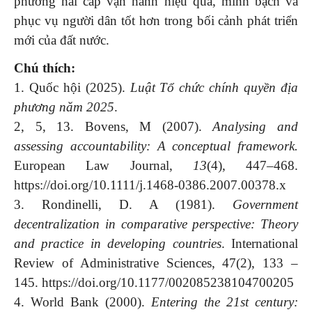
phương hai cấp vận hành hiệu quả, minh bạch và
phục vụ người dân tốt hơn trong bối cảnh phát triển
mới của đất nước.
Chú thích:
1. Quốc hội (2025).
Luật Tổ chức chính quyền địa
phương năm 2025
.
2, 5, 13. Bovens, M (2007).
Analysing and
assessing accountability: A conceptual framework.
European Law Journal,
13
(4), 447–468.
https://doi.org/10.1111/j.1468-0386.2007.00378.x
3. Rondinelli, D. A (1981).
Government
decentralization in comparative perspective: Theory
and practice in developing countries
. International
Review of Administrative Sciences, 47(2), 133 –
145. https://doi.org/10.1177/002085238104700205
4. World Bank (2000).
Entering the 21st century: