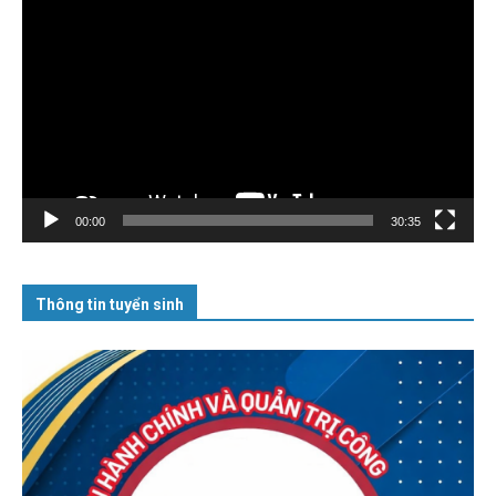
chơi
Video
00:00
30:35
Thông tin tuyển sinh