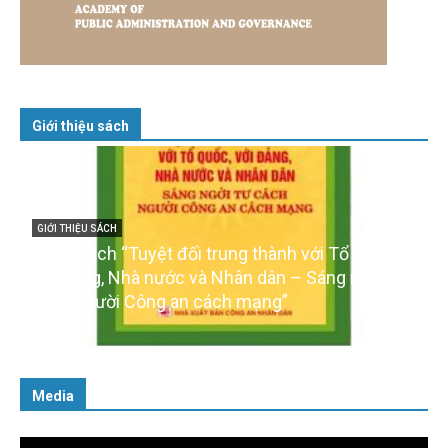
Giới thiệu sách
GIỚI THIỆU SÁCH
Cuốn sách “Tuyệt đối trung thành với Tổ quốc,
với Đảng, Nhà nước và Nhân dân – Sáng ngời tư
cách người Công an cách mạng”
06/02/2025
Media
Trình