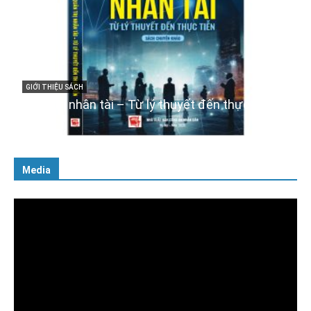
GIỚI THIỆU SÁCH
Cuốn sách “Tuyệt đối trung thành với Tổ quốc,
với Đảng, Nhà nước và Nhân dân – Sáng ngời
tư cách người Công an cách mạng”
06/02/2025
Media
Trình
chơi
Video