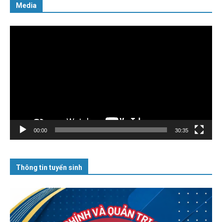
Media
Trình
chơi
Video
00:00
30:35
Thông tin tuyển sinh