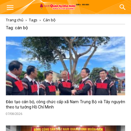
Trang chủ
Tags
Cán bộ
Tag: cán bộ
Đào tạo cán bộ, công chức cấp xã Nam Trung Bộ và Tây nguyên
theo tư tưởng Hồ Chí Minh
07/08/2026