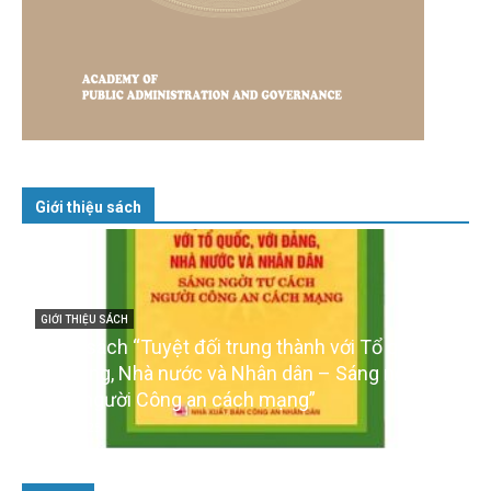
Giới thiệu sách
GIỚI THIỆU SÁCH
Cuốn sách “Tuyệt đối trung thành với Tổ quốc,
với Đảng, Nhà nước và Nhân dân – Sáng ngời tư
cách người Công an cách mạng”
06/02/2025