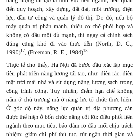
năng lượng tái tạo là lĩnh vực liên ngành, liên quan
đến quy hoạch, xây dựng, đất đai, môi trường, điện
lực, đầu tư công và quản lý đô thị. Do đó, nếu bộ
máy quản trị phân mảnh, thiếu cơ chế phối hợp và
không có đầu mối đủ mạnh, thì ngay cả chính sách
đúng cũng khó đi vào thực tiễn (North, D. C.,
17
18
1990)
, (Freeman, R. E., 1984)
.
Thực tế cho thấy, Hà Nội đã bước đầu xác lập mục
tiêu phát triển năng lượng tái tạo, như: điện rác, điện
mặt trời mái nhà và sử dụng năng lượng sạch trong
công trình công. Tuy nhiên, điểm hạn chế không
nằm ở chủ trương mà ở năng lực tổ chức thực hiện.
Ở góc độ này, năng lực quản trị địa phương cần
được thể hiện ở bốn chức năng cốt lõi: điều phối liên
ngành theo mục tiêu, bảo đảm rõ đầu mối chịu trách
nhiệm; giảm chi phí thủ tục, rút ngắn thời gian và