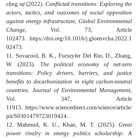
cộng sự (2022).
Conflicted transitions: Exploring the
actors, tactics, and outcomes of social opposition
against energy infrastructure
,
Global Environmental
Change,
Vol. 73, Article
102473. https://doi.org/10.1016/j.gloenvcha.2022.1
02473.
11. Sovacool, B. K., Furszyfer Del Rio, D., Zhang,
W. (2023).
The political economy of net-zero
transitions: Policy drivers, barriers, and justice
benefits to decarbonization in eight carbon-neutral
countries. Journal of Environmental Management,
Vol. 347, Article
11915. https://www.sciencedirect.com/science/article/
pii/S0301479723019424.
12. Mahmud, K. U., Khan, M. T. (2025).
Great
power rivalry in energy politics scholarship: A