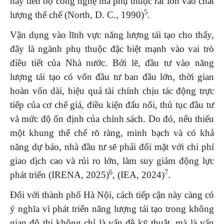
hay tiến bộ công nghệ mà phụ thuộc rất lớn vào chất
5
lượng thể chế (North, D. C., 1990)
.
Vận dụng vào lĩnh vực năng lượng tái tạo cho thấy,
đây là ngành phụ thuộc đặc biệt mạnh vào vai trò
điều tiết của Nhà nước. Bởi lẽ, đầu tư vào năng
lượng tái tạo có vốn đầu tư ban đầu lớn, thời gian
hoàn vốn dài, hiệu quả tài chính chịu tác động trực
tiếp của cơ chế giá, điều kiện đấu nối, thủ tục đầu tư
và mức độ ổn định của chính sách. Do đó, nếu thiếu
một khung thể chế rõ ràng, minh bạch và có khả
năng dự báo, nhà đầu tư sẽ phải đối mặt với chi phí
giao dịch cao và rủi ro lớn, làm suy giảm động lực
6
7
phát triển (IRENA, 2025)
, (IEA, 2024)
.
Đối với thành phố Hà Nội, cách tiếp cận này càng có
ý nghĩa vì phát triển năng lượng tái tạo trong không
gian đô thị không chỉ là vấn đề kỹ thuật, mà là vấn