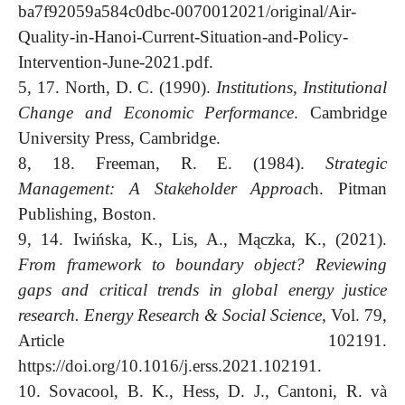
ba7f92059a584c0dbc-0070012021/original/Air-
Quality-in-Hanoi-Current-Situation-and-Policy-
Intervention-June-2021.pdf.
5, 17. North, D. C. (1990).
Institutions, Institutional
Change and Economic Performance
. Cambridge
University Press, Cambridge.
8, 18. Freeman, R. E. (1984).
Strategic
Management: A Stakeholder Approac
h. Pitman
Publishing, Boston.
9, 14. Iwińska, K., Lis, A., Mączka, K., (2021).
From framework to boundary object? Reviewing
gaps and critical trends in global energy justice
research. Energy Research & Social Science,
Vol. 79,
Article 102191.
https://doi.org/10.1016/j.erss.2021.102191.
10. Sovacool, B. K., Hess, D. J., Cantoni, R. và