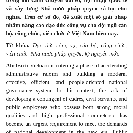
trong bối cảnh chuyển đổi số, hội nhập quốc tế
và xây dựng Nhà nước pháp quyền xã hội chủ
nghĩa. Trên cơ sở đó, đề xuất một số giải pháp
nhằm nâng cao đạo đức công vụ cho đội ngũ cán
bộ, công chức, viên chức ở Việt Nam hiện nay.
Từ khóa
:
Đạo đức công vụ; cán bộ, công chức,
viên chức; Nhà nước pháp quyền; kỷ nguyên mới.
Abstract:
Vietnam is entering a phase of accelerating
administrative reform and building a modern,
effective, efficient, and people-oriented national
governance system. In this context, the task of
developing a contingent of cadres, civil servants, and
public employees who possess both strong moral
qualities and high professional competence has
become an urgent requirement to meet the demands
of national development in the new era. Public