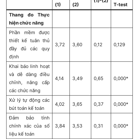
(1)-(2)
(1)
(2)
T-test
Thang đo Thực
hiện chức năng
Phần mềm được
thiết kế tuân thủ
3,72
3,60
0,12
0,129
đầy đủ các quy
định
Khai báo linh hoạt
và dễ dàng điều
4,14
3,49
0,65
0,000*
chỉnh, nâng cấp
các chức năng
Xử lý tự động các
4,02
3,65
0,37
0,000*
bút toán kế toán
Đảm bảo tính
chính xác của số
3,84
3,53
0,31
0,000*
liệu kế toán