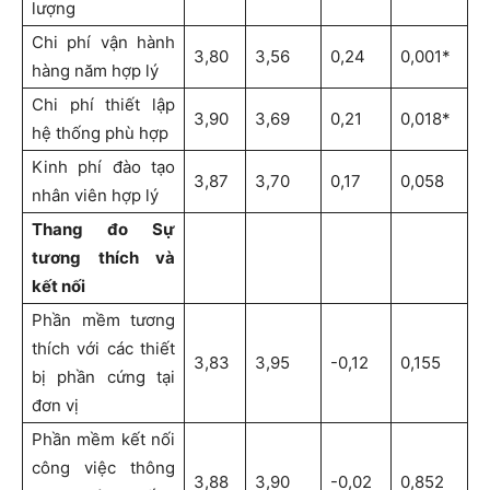
lượng
Chi phí vận hành
3,80
3,56
0,24
0,001*
hàng năm hợp lý
Chi phí thiết lập
3,90
3,69
0,21
0,018*
hệ thống phù hợp
Kinh phí đào tạo
3,87
3,70
0,17
0,058
nhân viên hợp lý
Thang đo Sự
tương thích và
kết nối
Phần mềm tương
thích với các thiết
3,83
3,95
-0,12
0,155
bị phần cứng tại
đơn vị
Phần mềm kết nối
công việc thông
3,88
3,90
-0,02
0,852