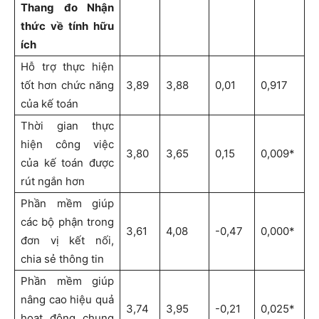
Thang đo Nhận
thức về tính hữu
ích
Hỗ trợ thực hiện
tốt hơn chức năng
3,89
3,88
0,01
0,917
của kế toán
Thời gian thực
hiện công việc
3,80
3,65
0,15
0,009*
của kế toán được
rút ngắn hơn
Phần mềm giúp
các bộ phận trong
3,61
4,08
-0,47
0,000*
đơn vị kết nối,
chia sẻ thông tin
Phần mềm giúp
nâng cao hiệu quả
3,74
3,95
-0,21
0,025*
hoạt động chung