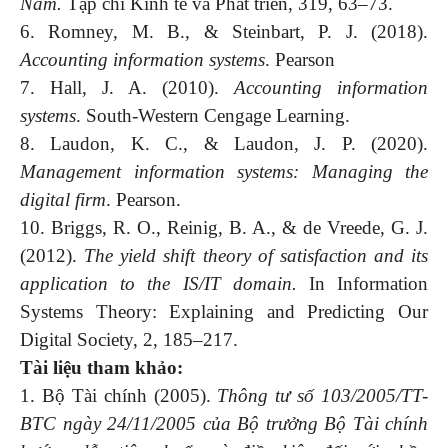
Nam.
Tạp chí Kinh tế và Phát triển, 319, 63–73.
6. Romney, M. B., & Steinbart, P. J. (2018).
Accounting information systems
. Pearson
7. Hall, J. A. (2010).
Accounting information
systems
. South-Western Cengage Learning.
8. Laudon, K. C., & Laudon, J. P. (2020).
Management information systems: Managing the
digital firm
. Pearson.
10. Briggs, R. O., Reinig, B. A., & de Vreede, G. J.
(2012).
The yield shift theory of satisfaction and its
application to the IS/IT domain.
In Information
Systems Theory: Explaining and Predicting Our
Digital Society, 2, 185–217.
Tài liệu tham khảo:
1. Bộ Tài chính (2005).
Thông tư số 103/2005/TT-
BTC ngày 24/11/2005 của Bộ trưởng Bộ Tài chính