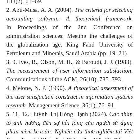
188(2), 61–69.
2. Abu-Musa, A. A. (2004).
The criteria for selecting
accounting software: A theoretical framework
.
In Proceedings of the 2nd Conference on
administration sciences: Meeting the challenges of
the globalization age, King Fahd University of
Petroleum and Minerals, Saudi Arabia (pp. 19–21).
3, 9. Ives, B., Olson, M. H., & Baroudi, J. J. (1983).
The measurement of user information satisfaction
.
Communications of the ACM, 26(10), 785–793.
4. Melone, N. P. (1990).
A theoretical assessment of
the user satisfaction construct in information systems
research.
Management Science, 36(1), 76–91.
5, 11, 12. Huỳnh Thị Hồng Hạnh (2024).
Các nhân
tố ảnh hưởng đến sự hài lòng của người sử dụng
phần mềm kế toán: Nghiên cứu thực nghiệm tại Việt