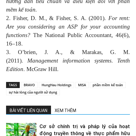
hướng dẫn tiêu chuẩn và điều kiện đối với phần
mềm kế toán.
2. Fisher, D. M., & Fisher, S. A. (2001).
For rent:
Are you considering an ASP for your accounting
functions?
The National Public Accountant, 46(6),
16–18.
3. O’brien, J. A., & Marakas, G. M.
(2011).
Management information systems
.
Tenth
Edition
. McGraw Hill.
TAGS
BRAVO
HungHau Holdings
MISA
phần mềm kế toán
sự hài lòng của người sử dụng
BÀI VIẾT LIÊN QUAN
XEM THÊM
Cơ sở chính trị và pháp lý của hoạt
động truyền thông về thực phẩm hữu