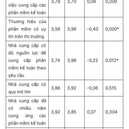
3,78
3,70
0,08
0,209
việc cung cấp các
phần mềm kế toán
Thương hiệu của
phần mềm có uy
3,56
3,96
-0,40
0,000*
tín trên thị trường
Nhà cung cấp có
đủ nguồn lực để
cung cấp phần
3,74
3,96
-0,22
0,012*
mềm kế toán theo
yêu cầu
Nhà cung cấp có
3,86
3,92
-0,06
0,515
quy mô lớn
Nhà cung cấp đã
có nhiều năm
3,92
3,85
0,07
0,304
cung ứng các
phần mềm kế toán