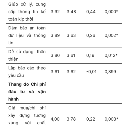
Giúp xử lý, cung
cấp thông tin kế
3,92
3,48
0,44
0,000*
toán kịp thời
Đảm bảo an toàn
dữ liệu và thông
3,89
3,63
0,26
0,002*
tin
Dễ sử dụng, thân
3,80
3,61
0,19
0,012*
thiện
Lập báo cáo theo
3,61
3,62
-0,01
0,899
yêu cầu
Thang đo Chi phí
đầu tư và vận
hành
Giá mua/chi phí
xây dựng tương
4,00
3,78
0,22
0,003*
xứng với chất