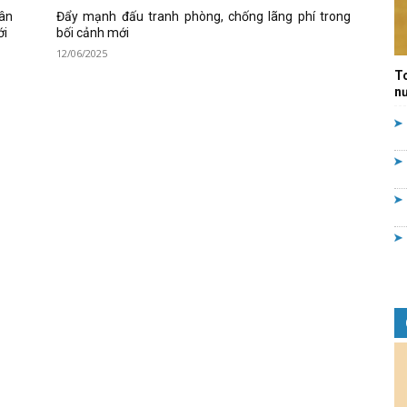
dân
Đẩy mạnh đấu tranh phòng, chống lãng phí trong
Quản
ới
bối cảnh mới
12/06/2025
T
nư
lý
nhà
nước