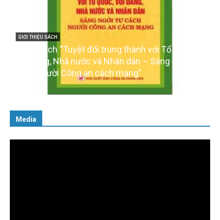
GIỚI THIỆU SÁCH
Cuốn sách “Tuyệt đối trung thành với Tổ quốc,
với Đảng, Nhà nước và Nhân dân – Sáng ngời tư
cách người Công an cách mạng”
06/02/2025
Media
Trình
chơi
Video