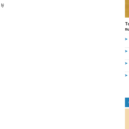
 lý
Quản
T
nư
lý
nhà
nước