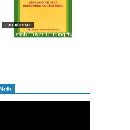
GIỚI THIỆU SÁCH
Ra mắt ba cuốn sách ảnh chào
mừng Đại hội XIV của Đảng
16/01/2026
Media
ình
ơi
deo