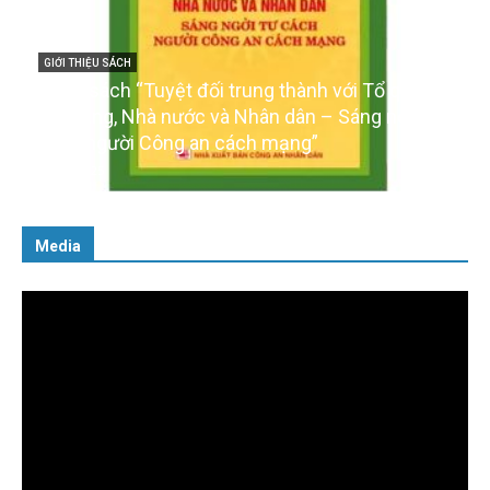
GIỚI THIỆU SÁCH
Cuốn sách “Tuyệt đối trung thành với Tổ quốc,
với Đảng, Nhà nước và Nhân dân – Sáng ngời tư
cách người Công an cách mạng”
06/02/2025
Media
Trình
chơi
Video