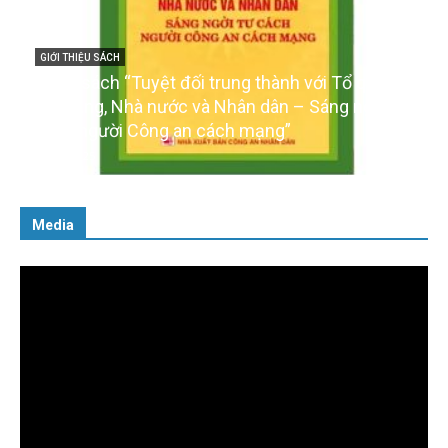
GIỚI THIỆU SÁCH
Cuốn sách “Tuyệt đối trung thành với Tổ quốc,
với Đảng, Nhà nước và Nhân dân – Sáng ngời tư
cách người Công an cách mạng”
06/02/2025
Media
Trình
chơi
Video