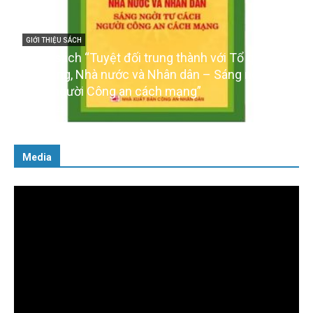
GIỚI THIỆU SÁCH
Ra mắt ba cuốn sách ảnh chào mừng Đại hội XIV
của Đảng
16/01/2026
Media
Trình
chơi
Video