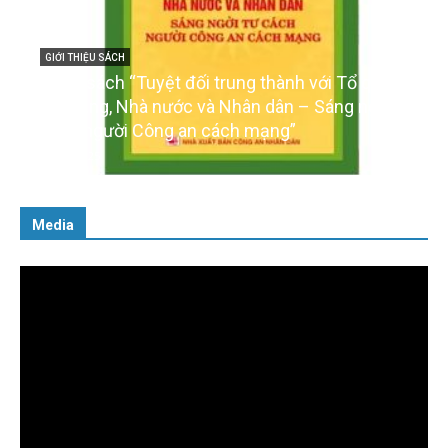
GIỚI THIỆU SÁCH
Cuốn sách “Tuyệt đối trung thành với Tổ quốc,
với Đảng, Nhà nước và Nhân dân – Sáng ngời tư
cách người Công an cách mạng”
06/02/2025
Media
Trình
chơi
Video