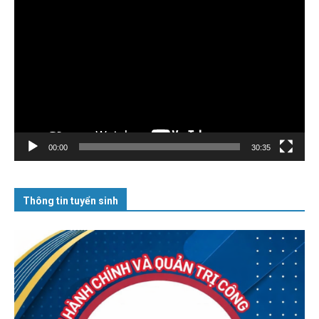
Trình
chơi
Video
00:00
30:35
Thông tin tuyển sinh