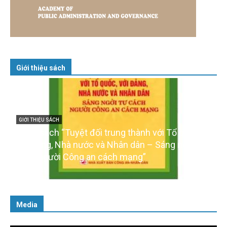
Giới thiệu sách
GIỚI THIỆU SÁCH
Cuốn sách “Tuyệt đối trung thành với Tổ quốc,
với Đảng, Nhà nước và Nhân dân – Sáng ngời tư
cách người Công an cách mạng”
06/02/2025
Media