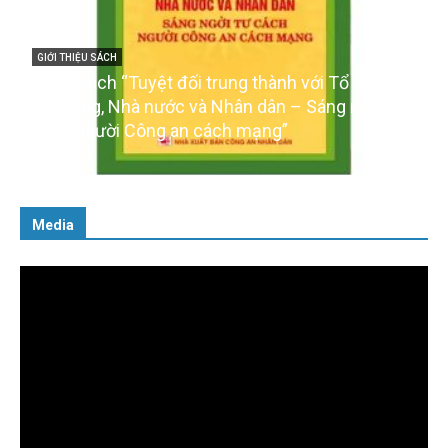
i Tổ quốc,
GIỚI THIỆU SÁCH
áng ngời tư
Ra mắt ba cuốn sách ảnh chào mừng Đại 
của Đảng
16/01/2026
Media
Trình
chơi
Video