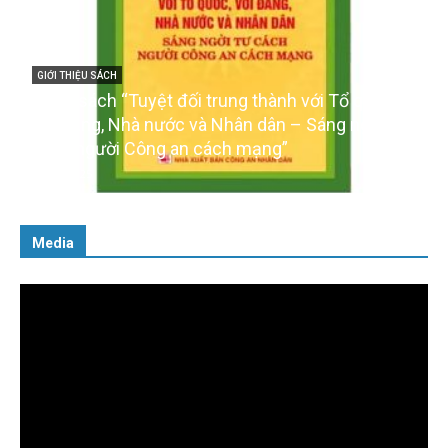
GIỚI THIỆU SÁCH
Ra mắt ba cuốn sách ảnh chào mừng Đại hội XIV
của Đảng
16/01/2026
Media
Trình
chơi
Video