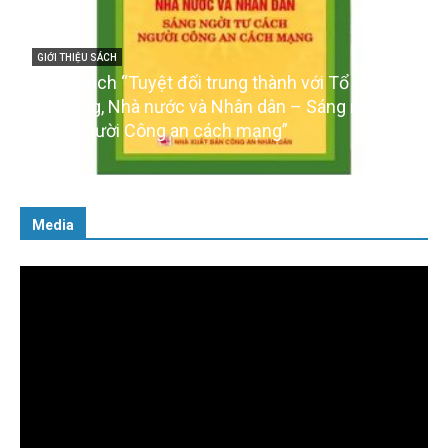
GIỚI THIỆU SÁCH
Cuốn sách “Tuyệt đối trung thành với Tổ quốc,
với Đảng, Nhà nước và Nhân dân – Sáng ngời tư
cách người Công an cách mạng”
06/02/2025
Media
Trình
chơi
Video