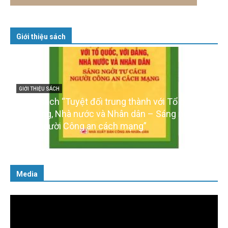
Giới thiệu sách
GIỚI THIỆU SÁCH
Cuốn sách “Tuyệt đối trung thành với Tổ quốc,
với Đảng, Nhà nước và Nhân dân – Sáng ngời tư
cách người Công an cách mạng”
06/02/2025
Media
Trình
chơi
Video