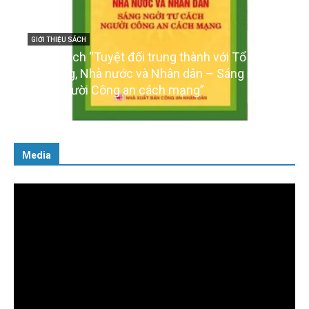
GIỚI THIỆU SÁCH
Cuốn sách “Tuyệt đối trung thành với Tổ quốc,
với Đảng, Nhà nước và Nhân dân – Sáng ngời tư
cách người Công an cách mạng”
06/02/2025
Media
Trình
chơi
Video