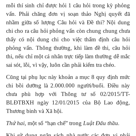
mỗi thí sinh chỉ được hỏi 1 câu hỏi trong kỳ phỏng
vấn. Phải chăng đơn vị soạn thảo Nghị quyết đã
nhầm giữa số lượng Câu hỏi và Đề thi? Nội dung
chi cho ra câu hỏi phỏng vấn còn chung chung chưa
thấy có nội dung chi cho việc thẩm định câu hỏi
phỏng vấn. Thông thường, khi làm đề thi, câu hỏi
thi, nếu chỉ một cá nhân trực tiếp làm thường dễ mắc
sai sót, lỗi, vì vậy, luôn cần phải kiểm tra chéo.
Cũng tại phụ lục này khoản a mục 8 quy định mức
chi bồi dưỡng là 2.000.000 người/buổi. Điều này
chưa phù hợp với Thông tư số 02/2015/TT-
BLĐTBXH ngày 12/01/2015 của Bộ Lao động,
Thương binh và Xã hội.
Thứ hai,
một số “hạn chế” trong
Luật Đấu thầu.
Khi sử dụng ngân sách nhà nước các đơn vị phải