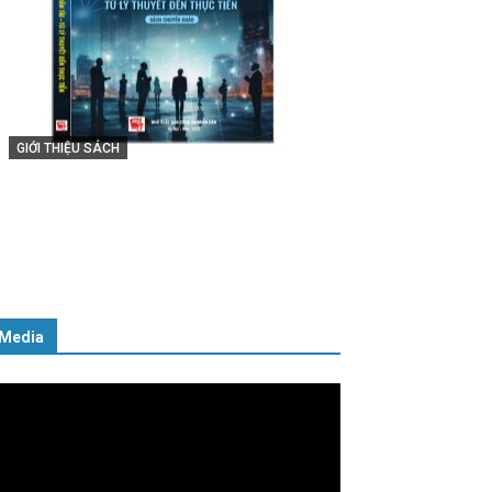
GIỚI THIỆU SÁCH
Cuốn sách “Tuyệt đối trung thành
với Tổ quốc, với Đảng, Nhà nước và
Nhân dân – Sáng ngời tư cách
người Công an cách mạng”
06/02/2025
Media
ình
ơi
deo