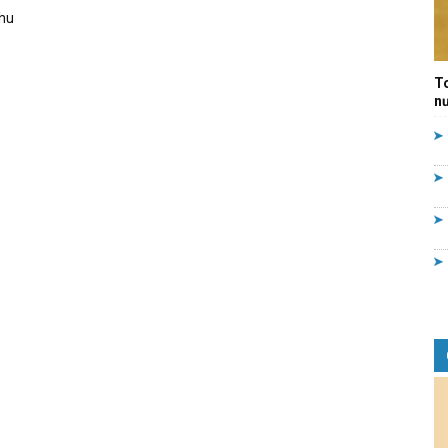
hu
Quản
T
nư
lý
nhà
nước