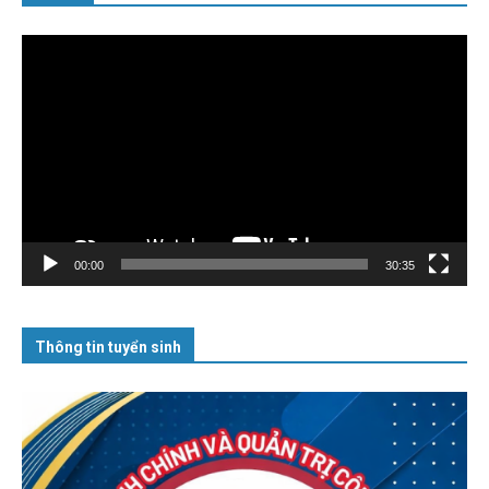
Trình
chơi
Video
00:00
30:35
Thông tin tuyển sinh