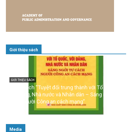
Giới thiệu sách
GIỚI THIỆU SÁCH
Cuốn sách “Tuyệt đối trung thành với Tổ quốc,
với Đảng, Nhà nước và Nhân dân – Sáng ngời tư
cách người Công an cách mạng”
06/02/2025
Media