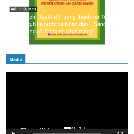
h với Tổ quốc,
GIỚI THIỆU SÁCH
 – Sáng ngời
Ra mắt ba cuốn sách ảnh chào mừng 
ng”
XIV của Đảng
16/01/2026
Media
Trình
chơi
Video