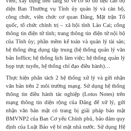
viên; xây dựng nền tảng số về cơ sở dữ liệu cán bộ
diện Ban Thường vụ Tỉnh ủy quản lý và cán bộ,
công chức, viên chức cơ quan Đảng, Mặt trận Tổ
quốc, tổ chức chính trị – xã hội tỉnh Lào Cai; cổng
thông tin điện tử tỉnh; trang thông tin điện tử nội bộ
của Tỉnh ủy; phần mềm kế toán và quản lý tài sản;
hệ thống ứng dụng tập trung (hệ thống quản lý văn
bản Ioffice; hệ thống lịch làm việc; hệ thống quản lý
họp trực tuyến, hệ thống chỉ đạo điều hành)…
Thực hiện phân tách 2 hệ thống xử lý và gửi nhận
văn bản trên 2 môi trường mạng. Sử dụng hệ thống
thông tin điều hành tác nghiệp (Lotus Notes) trên
mạng thông tin diện rộng của Đảng để xử lý, gửi
nhận văn bản mật có trang bị giải pháp bảo mật
BMVNP2 của Ban Cơ yếu Chính phủ, bảo đảm quy
định của Luật Bảo vệ bí mật nhà nước. Sử dụng Hệ